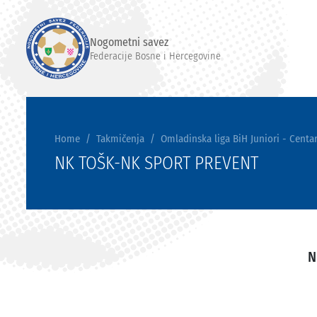
Nogometni savez
Federacije Bosne i Hercegovine
Home
Takmičenja
Omladinska liga BiH Juniori - Centar
NK TOŠK-NK SPORT PREVENT
N