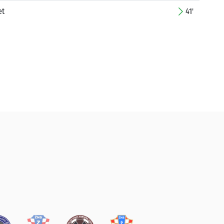
et
41'