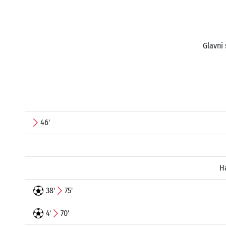
Glavni 
46'
H
38'
75'
4'
70'