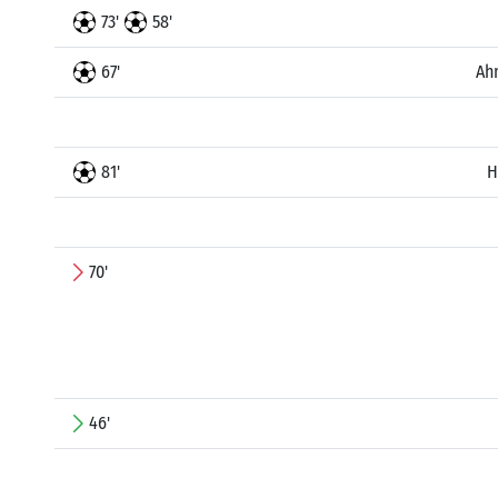
73'
58'
67'
Ah
81'
H
70'
46'