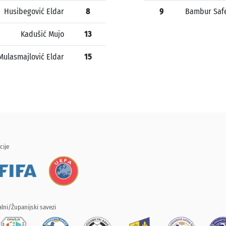
Husibegović Eldar
8
9
Bambur Saf
Kadušić Mujo
13
Mulasmajlović Eldar
15
cije
lni/Županijski savezi