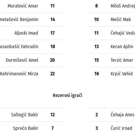
Muratović Amar
11
8
Miloš Andrej
metašević Benjamin
14
10
Mešić Mak
Aljoski Imad
17
11
Čehajić Ved
asanbašić Fahrudin
18
13
Keran Ajdin
Durmišević Amel
20
15
Terzić Amar
Kahrimanović Mirza
22
16
Krpić Vahid
Rezervni igrači
Saltagić Bakir
12
2
Čehaja Anes
Sprečo Bakir
7
3
Čurić Irnad