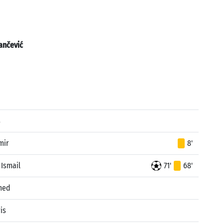
nčević
s
mir
8'
Ismail
71'
68'
med
is