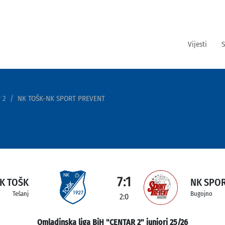
Vijesti
S
 2
NK TOŠK-NK SPORT PREVENT
7:1
K TOŠK
NK SPO
Tešanj
Bugojno
2:0
Omladinska liga BiH "CENTAR 2" juniori 25/26