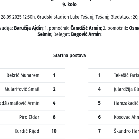
9. kolo
28.09.2025 12:30h, Gradski stadion Luke Tešanj, Tešanj; Gledalaca: 20;
sudija:
Baručija Ajdin
; 1. pomoćnik:
Čamdžić Armin
; 2. pomoćnik:
Osma
Selmin
; Delegat:
Begović Armin
;
Startna postava
Bekrić Muharem
1
1
Tekešić Fari
Mularifović Smail
2
4
Julardžija El
adžismailović Armin
4
5
Hamzakadić 
Piro Eldar
6
6
Kosovac Ah
Kurdić Rijad
10
7
Škandro Har