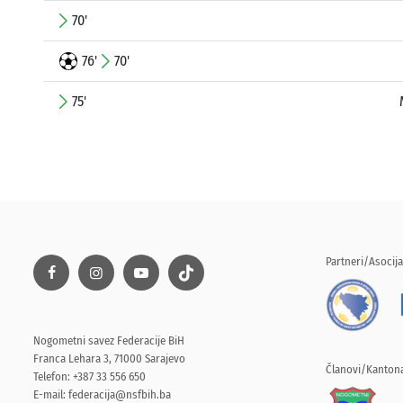
70'
76'
70'
75'
Partneri/Asocija
Nogometni savez Federacije BiH
Franca Lehara 3, 71000 Sarajevo
Članovi/Kantona
Telefon: +387 33 556 650
E-mail:
federacija@nsfbih.ba