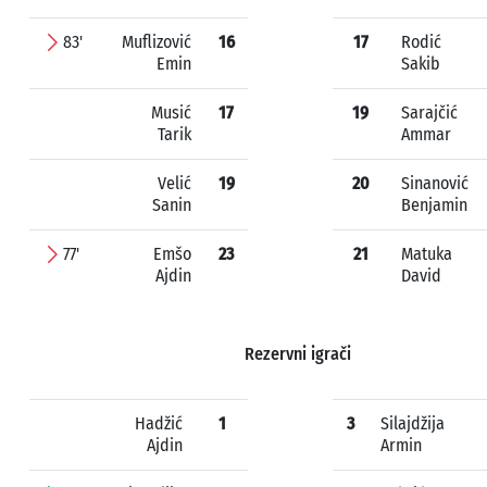
83'
Muflizović
16
17
Rodić
Emin
Sakib
Musić
17
19
Sarajčić
Tarik
Ammar
Velić
19
20
Sinanović
Sanin
Benjamin
77'
Emšo
23
21
Matuka
Ajdin
David
Rezervni igrači
Hadžić
1
3
Silajdžija
Ajdin
Armin