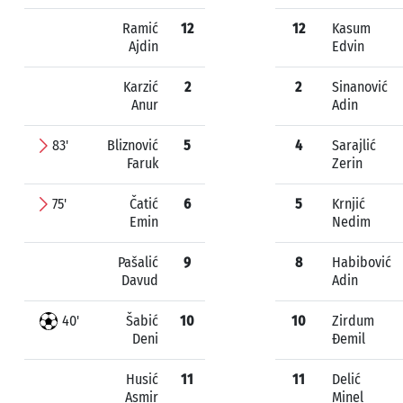
Ramić
12
12
Kasum
Ajdin
Edvin
Karzić
2
2
Sinanović
Anur
Adin
83'
Bliznović
5
4
Sarajlić
Faruk
Zerin
75'
Čatić
6
5
Krnjić
Emin
Nedim
Pašalić
9
8
Habibović
Davud
Adin
40'
Šabić
10
10
Zirdum
Deni
Đemil
Husić
11
11
Delić
Asmir
Minel