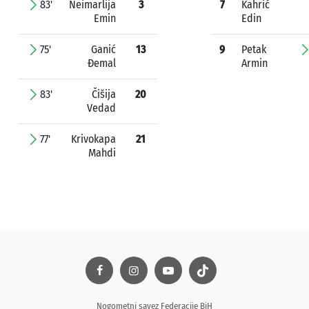
83'
Neimarlija
3
7
Kahrić
Emin
Edin
75'
Ganić
13
9
Petak
Đemal
Armin
83'
Čišija
20
Vedad
77'
Krivokapa
21
Mahdi
Nogometni savez Federacije BiH