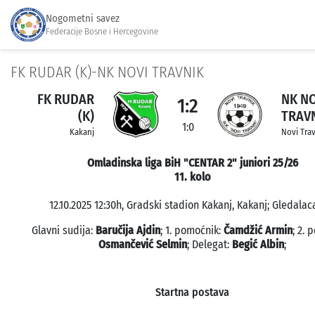
Nogometni savez
Federacije Bosne i Hercegovine
FK RUDAR (K)-NK NOVI TRAVNIK
FK RUDAR
NK NO
1:2
(K)
TRAV
1:0
Kakanj
Novi Tra
Omladinska liga BiH "CENTAR 2" juniori 25/26
11. kolo
12.10.2025 12:30h, Gradski stadion Kakanj, Kakanj; Gledalaca
Glavni sudija:
Baručija Ajdin
; 1. pomoćnik:
Čamdžić Armin
; 2. 
Osmančević Selmin
; Delegat:
Begić Albin
;
Startna postava