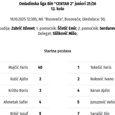
Omladinska liga BiH "CENTAR 2" juniori 25/26
12. kolo
18.10.2025 12:30h, NK "Busovača", Busovača; Gledalaca: 50;
sudija:
Zuhrić Dženet
; 1. pomoćnik:
Ščetić Emir
; 2. pomoćnik:
Serdarev
Delegat:
Slišković Mišo
;
Startna postava
Mujčić Faris
40
1
Tekešić Faris
Kutić Ajdin
2
2
Noković Ivano
Krišto Boris
3
4
Keran Ajdin
Ahmetak Safer
4
5
Junuzović Vahi
Brkić Jusuf
9
7
Sarajlić Din