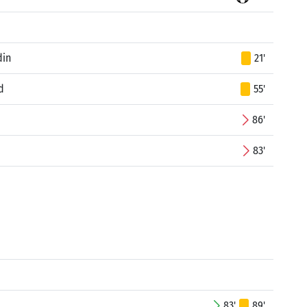
din
21'
d
55'
86'
83'
83'
89'