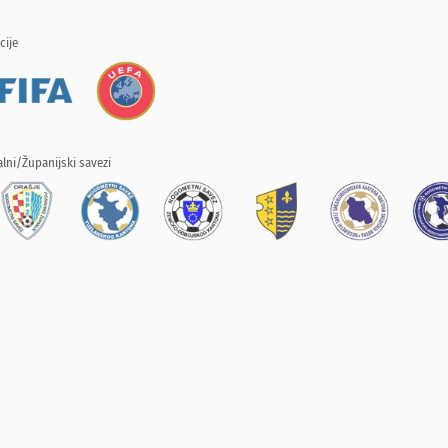
cije
lni/Županijski savezi