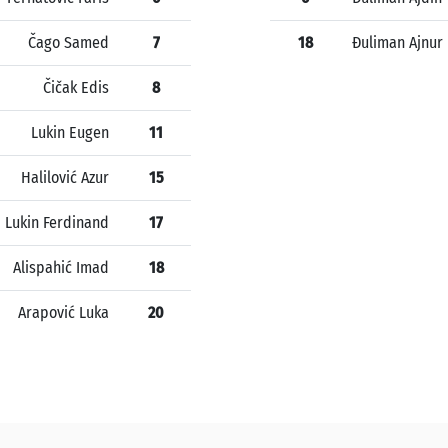
Čago Samed
7
18
Đuliman Ajnur
Čičak Edis
8
Lukin Eugen
11
Halilović Azur
15
Lukin Ferdinand
17
Alispahić Imad
18
Arapović Luka
20