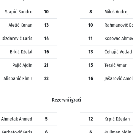
Stapić Sandro
10
8
Miloš Andrej
Aletić Kenan
13
10
Rahmanović E
Dizdarević Laris
14
11
Kosovac Ahme
Brkić Dželal
16
13
Čehajić Vedad
Pajić Ajdin
21
15
Terzić Amar
Alispahić Elmir
22
16
Jašarević Amel
Rezervni igrači
Ahmetak Ahmed
5
12
Krpić Džejlan
Ferhatović Faris
6
6
Đuliman Ajdin