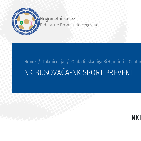
Nogometni savez
Federacije Bosne i Hercegovine
Home
Takmičenja
Omladinska liga BiH Juniori - Centar
NK BUSOVAČA-NK SPORT PREVENT
NK