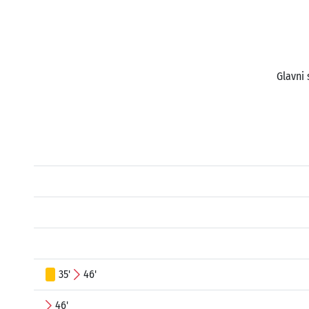
Glavni 
35'
46'
46'