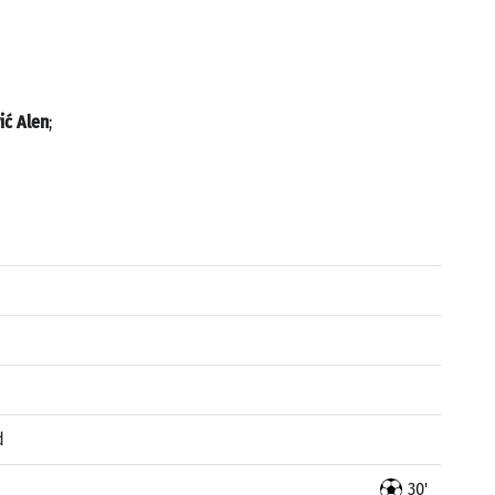
ić Alen
;
d
30'