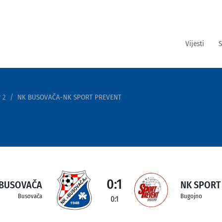
Vijesti
S
 2
NK BUSOVAČA-NK SPORT PREVENT
0:1
 BUSOVAČA
NK SPORT
Busovača
Bugojno
0:1