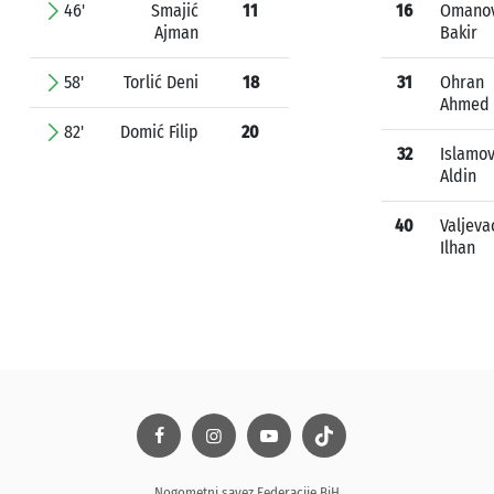
46'
Smajić
11
16
Omanov
Ajman
Bakir
58'
Torlić Deni
18
31
Ohran
Ahmed
82'
Domić Filip
20
32
Islamov
Aldin
40
Valjeva
Ilhan
Nogometni savez Federacije BiH