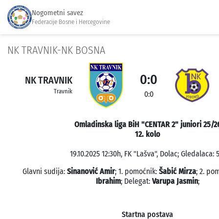
Nogometni savez
Federacije Bosne i Hercegovine
NK TRAVNIK-NK BOSNA
0:0
NK TRAVNIK
Travnik
0:0
Omladinska liga BiH "CENTAR 2" juniori 25/2
12. kolo
19.10.2025 12:30h, FK "Lašva", Dolac; Gledalaca: 5
Glavni sudija:
Sinanović Amir
; 1. pomoćnik:
Šabić Mirza
; 2. po
Ibrahim
; Delegat:
Varupa Jasmin
;
Startna postava