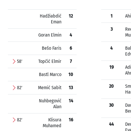
Hadžiabdić
12
1
Ahi
Eman
3
Re
Goran Elmin
4
Mu
Bešo Faris
6
4
Ba
Ed
58'
Topčić Elmir
7
19
Adi
Ah
Bastl Marco
10
20
Sm
82'
Memić Sabit
13
Ha
Nuhbegović
14
30
Da
Alan
Be
82'
Klisura
16
44
De
Muhamed
Eve