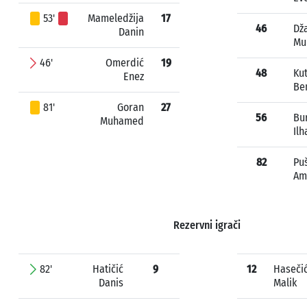
53'
Mameledžija
17
46
Dža
Danin
Mu
46'
Omerdić
19
48
Kut
Enez
Be
81'
Goran
27
56
Bu
Muhamed
Ilh
82
Pu
Am
Rezervni igrači
82'
Hatičić
9
12
Haseči
Danis
Malik