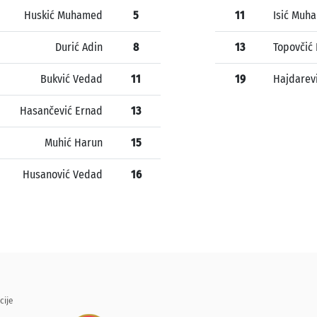
Huskić Muhamed
5
11
Isić Muh
Durić Adin
8
13
Topovčić
Bukvić Vedad
11
19
Hajdarevi
Hasančević Ernad
13
Muhić Harun
15
Husanović Vedad
16
cije