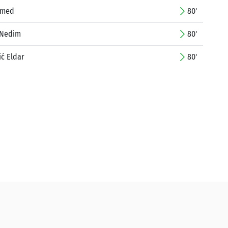
amed
80'
 Nedim
80'
ć Eldar
80'