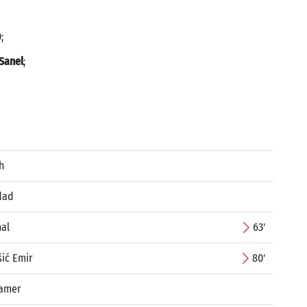
;
Sanel
;
h
dad
mal
63'
ić Emir
80'
amer