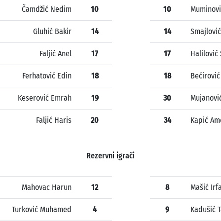
Čamdžić Nedim
10
10
Muminovi
Gluhić Bakir
14
14
Smajlović
Faljić Anel
17
17
Halilović
Ferhatović Edin
18
18
Bećirovi
Keserović Emrah
19
30
Mujanovi
Faljić Haris
20
34
Kapić Am
Rezervni igrači
Mahovac Harun
12
8
Mašić Irf
Turković Muhamed
4
9
Kadušić T