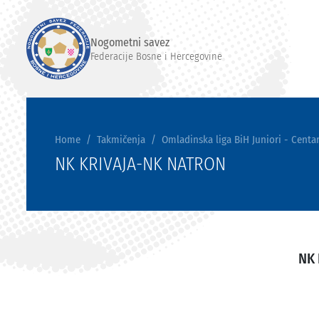
Nogometni savez
Federacije Bosne i Hercegovine
Home
Takmičenja
Omladinska liga BiH Juniori - Centar
NK KRIVAJA-NK NATRON
NK 