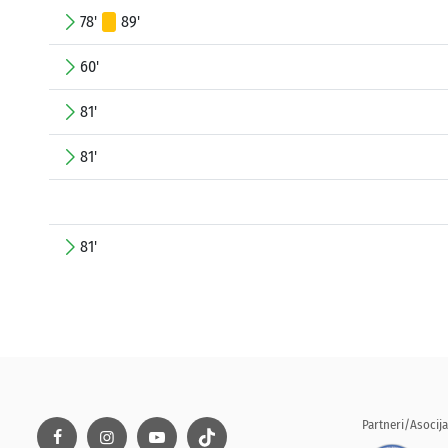
78'
89'
60'
81'
81'
81'
Partneri/Asocija