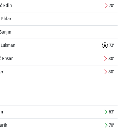
ć Edin
70'
 Eldar
 Sanjin
ć Lukman
73'
ć Ensar
80'
er
80'
an
63'
arik
70'