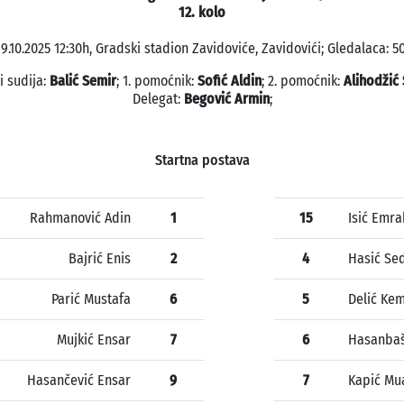
12. kolo
19.10.2025 12:30h, Gradski stadion Zavidoviće, Zavidovići; Gledalaca: 50
i sudija:
Balić Semir
; 1. pomoćnik:
Sofić Aldin
; 2. pomoćnik:
Alihodžić 
Delegat:
Begović Armin
;
Startna postava
Rahmanović Adin
1
15
Isić Emra
Bajrić Enis
2
4
Hasić Se
Parić Mustafa
6
5
Delić Ke
Mujkić Ensar
7
6
Hasanbaš
Hasančević Ensar
9
7
Kapić Mu