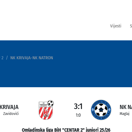
Vijesti
S
 2
NK KRIVAJA-NK NATRON
3:1
KRIVAJA
NK 
Zavidovići
Maglaj
1:0
Omladinska liga BiH "CENTAR 2" juniori 25/26