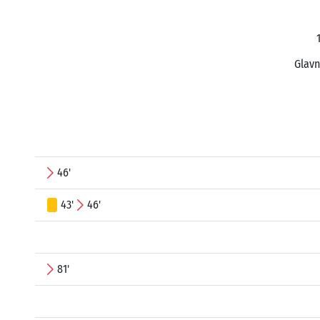
Glavn
46'
43'
46'
81'