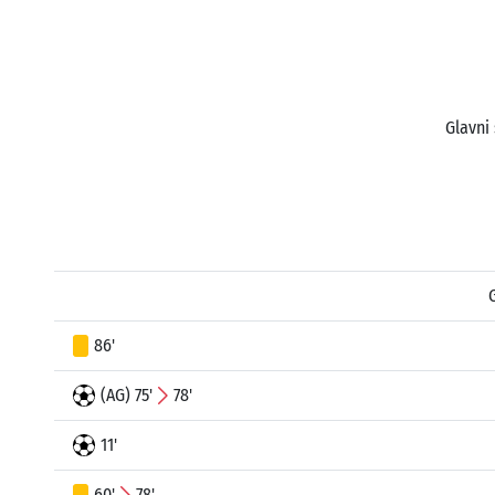
Glavni
86'
(AG) 75'
78'
11'
60'
78'