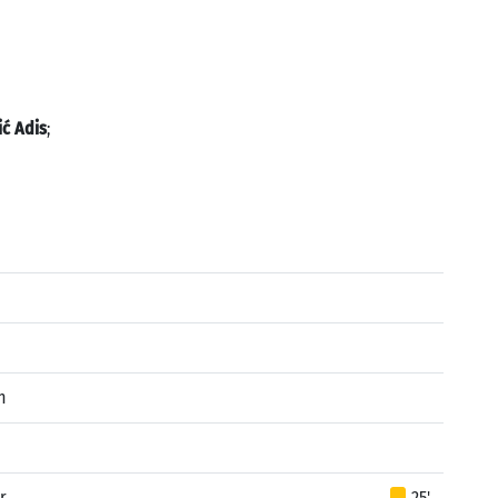
ić Adis
;
n
r
25'