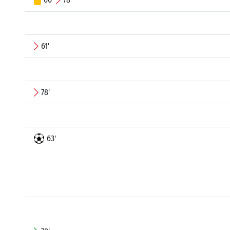
61'
78'
63'