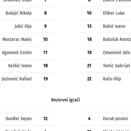
Bulajić Nikola
8
10
Dilber Luka
Jukić Ilija
9
13
Babić Ivano
Mostarac Matej
10
18
Babaluk Ramiz
Aganović Esmin
11
19
Omanović Ado
Keškić Ivano
18
21
Tomić Gabrijel
Jozinović Rafael
19
22
Rašo Filip
Rezervni igrači
Dunđer Dejan
12
4
Durak Jasmin