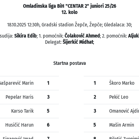
Omladinska liga BiH "CENTAR 2" juniori 25/26
12. kolo
18.10.2025 12:30h, Gradski stadion Žepče, Žepče; Gledalaca: 30;
 sudija:
Sikira Edib
; 1. pomoćnik:
Čolaković Ahmed
; 2. pomoćnik:
Aljuk
Delegat:
Šijerkić Midhat
;
Startna postava
Gašparević Marin
1
1
Škoro Marko
Pepelar Haris
3
2
Pekić Leo
Karso Tarik
5
3
Omanović Ajdi
Husičić Harun
6
5
Mašin Armin
Sinanović Imad
7
8
Biletić Zvonimi