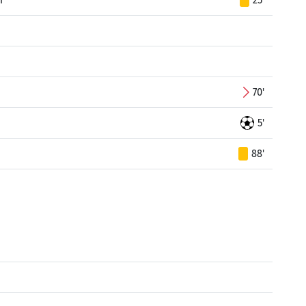
70'
5'
88'