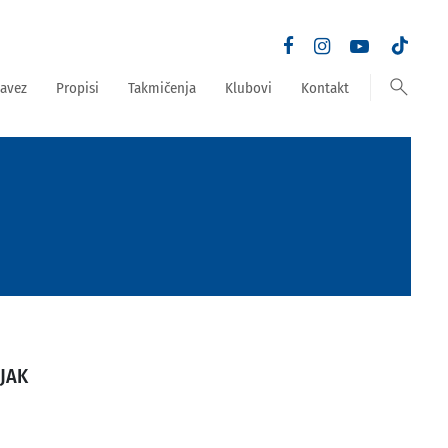
search
avez
Propisi
Takmičenja
Klubovi
Kontakt
LJAK