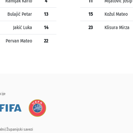
Ramljak Karlo
4
11
Mijatović Josip
Bulajić Petar
13
15
Kožul Mateo
Jakić Luka
14
23
Klisura Mirza
Pervan Mateo
22
cije
lni/Županijski savezi