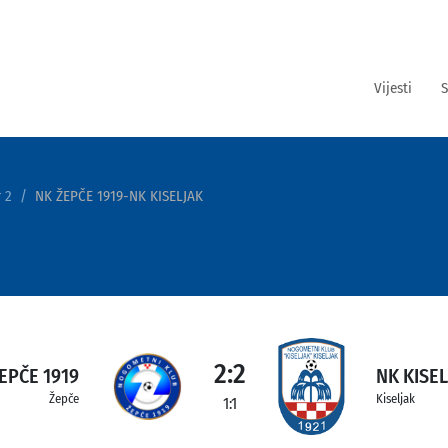
Vijesti
S
 2
NK ŽEPČE 1919-NK KISELJAK
2:2
EPČE 1919
NK KISE
Žepče
Kiseljak
1:1