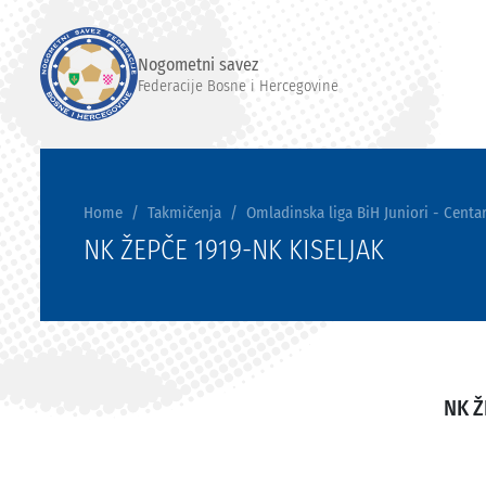
Nogometni savez
Federacije Bosne i Hercegovine
Home
Takmičenja
Omladinska liga BiH Juniori - Centar
NK ŽEPČE 1919-NK KISELJAK
NK Ž