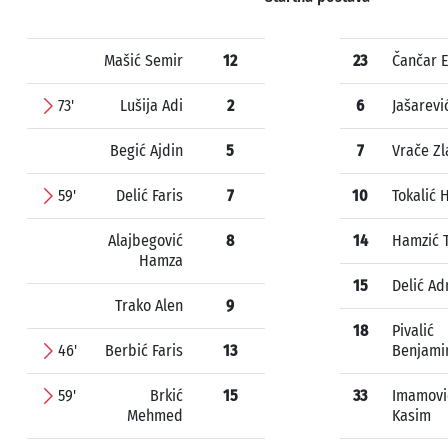
Mašić Semir
12
23
Čančar 
73'
Lušija Adi
2
6
Jašarevi
Begić Ajdin
5
7
Vrače Zl
59'
Delić Faris
7
10
Tokalić 
Alajbegović
8
14
Hamzić T
Hamza
15
Delić Ad
Trako Alen
9
18
Pivalić
46'
Berbić Faris
13
Benjami
59'
Brkić
15
33
Imamovi
Mehmed
Kasim