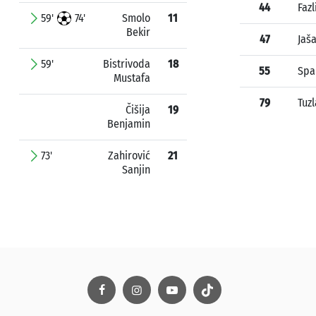
44
Fazl
59'
74'
Smolo
11
Bekir
47
Jaš
59'
Bistrivoda
18
55
Spa
Mustafa
79
Tuz
Čišija
19
Benjamin
73'
Zahirović
21
Sanjin