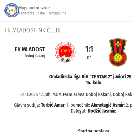
Nogometni savez
Federacije Bosne i Hercegovine
FK MLADOST-NK ČELIK
1:1
FK MLADOST
Doboj Kakanj
0:1
Omladinska liga BiH "CENTAR 2" juniori 25
14. kolo
01.11.2025 12:30h, MGM Farm arena Doboj Kakanj, Doboj Kaka
Glavni sudija:
Turbić Amar
; 1. pomoćnik:
Ahmetagić Asmir
; 2.
Delegat:
Hodžić Jasmin
;
Startna postava