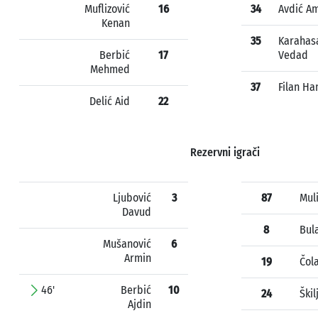
Muflizović
16
34
Avdić A
Kenan
35
Karahas
Berbić
17
Vedad
Mehmed
37
Filan H
Delić Aid
22
Rezervni igrači
Ljubović
3
87
Mul
Davud
8
Bul
Mušanović
6
Armin
19
Čol
46'
Berbić
10
24
Škil
Ajdin