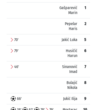
Gašparević
1
Marin
Pepelar
2
Haris
70'
Jakić Luka
5
79'
Husičić
6
Harun
46'
Sinanović
7
Imad
Bulajić
8
Nikola
66'
Jukić Ilija
9
38'
62'
78'
79'
Mostarac
10