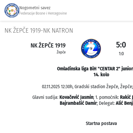
Nogometni savez
Federacije Bosne i Hercegovine
NK ŽEPČE 1919-NK NATRON
5:0
NK ŽEPČE 1919
Žepče
1:0
Omladinska liga BiH "CENTAR 2" junior
14. kolo
02.11.2025 12:30h, Gradski stadion Žepče, Žepče;
Glavni sudija:
Kovačević Jasmin
; 1. pomoćnik:
Rakić 
Bajrambašić Damir
; Delegat:
Alić Ben
Startna postava