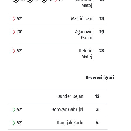
Matej
52'
Martić Ivan
13
70'
Aganović
19
Esmin
52'
Relotić
23
Matej
Rezervni igrači
Dunđer Dejan
12
52'
Borovac Gabrijel
3
52'
Ramljak Karlo
4