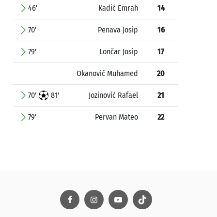
46'
Kadić Emrah
14
70'
Penava Josip
16
79'
Lončar Josip
17
Okanović Muhamed
20
70'
81'
Jozinović Rafael
21
79'
Pervan Mateo
22