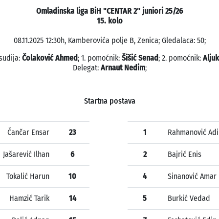
Omladinska liga BiH "CENTAR 2" juniori 25/26
15. kolo
08.11.2025 12:30h, Kamberovića polje B, Zenica; Gledalaca: 50;
sudija:
Čolaković Ahmed
; 1. pomoćnik:
Šišić Senad
; 2. pomoćnik:
Aljuk
Delegat:
Arnaut Nedim
;
Startna postava
Čančar Ensar
23
1
Rahmanović Adi
Jašarević Ilhan
6
2
Bajrić Enis
Tokalić Harun
10
4
Sinanović Amar
Hamzić Tarik
14
5
Burkić Vedad