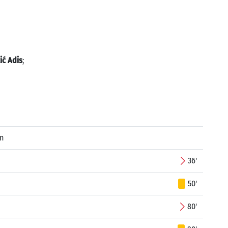
ić Adis
;
n
36'
50'
80'