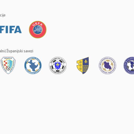
cije
lni/Županijski savezi