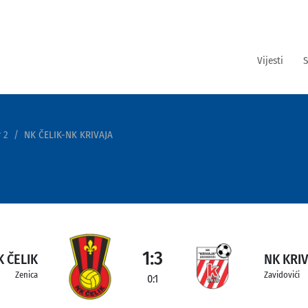
Vijesti
S
 2
NK ČELIK-NK KRIVAJA
1:3
K ČELIK
NK KRI
Zenica
Zavidovići
0:1