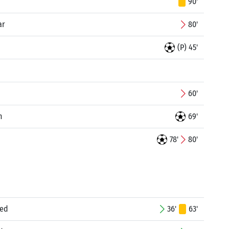
90'
ar
80'
(P) 45'
60'
h
69'
78'
80'
med
36'
63'