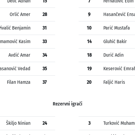
Delić Adnan
15
7
Ferhatović Edin
Orlić Amer
28
9
Hasančević Ens
Pivalić Benjamin
31
10
Parić Mustafa
Imamović Kasim
33
14
Gluhić Bakir
Avdić Amar
34
18
Durić Adin
asanović Vedad
35
19
Keserović Emra
Filan Hamza
37
20
Faljić Haris
Rezervni igrači
Škiljo Ninian
24
3
Turković Muha