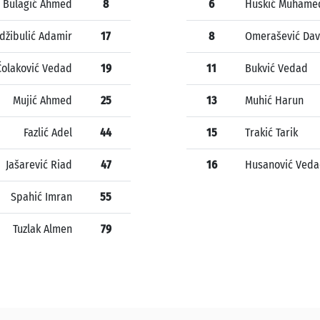
Bulagić Ahmed
8
6
Huskić Muhame
džibulić Adamir
17
8
Omerašević Da
Čolaković Vedad
19
11
Bukvić Vedad
Mujić Ahmed
25
13
Muhić Harun
Fazlić Adel
44
15
Trakić Tarik
Jašarević Riad
47
16
Husanović Ved
Spahić Imran
55
Tuzlak Almen
79