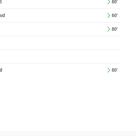
d
80'
vud
60'
80'
ad
80'