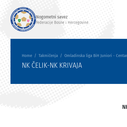
Nogometni savez
Federacije Bosne i Hercegovine
Home
Takmičenja
Omladinska liga BiH Juniori - Centar
NK ČELIK-NK KRIVAJA
N