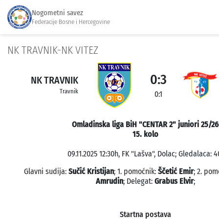
Nogometni savez
Federacije Bosne i Hercegovine
NK TRAVNIK-NK VITEZ
0:3
NK TRAVNIK
Travnik
0:1
Omladinska liga BiH "CENTAR 2" juniori 25/26
15. kolo
09.11.2025 12:30h, FK "Lašva", Dolac; Gledalaca: 4
Glavni sudija:
Sučić Kristijan
; 1. pomoćnik:
Ščetić Emir
; 2. pom
Amrudin
; Delegat:
Grabus Elvir
;
Startna postava