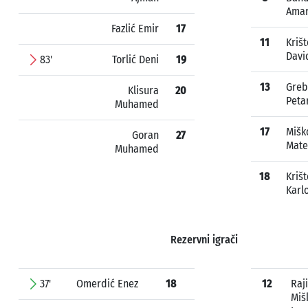
Ama
Fazlić Emir
17
11
Krišt
Davi
83'
Torlić Deni
19
13
Greb
Klisura
20
Peta
Muhamed
17
Mišk
Goran
27
Mate
Muhamed
18
Krišt
Karl
Rezervni igrači
37'
Omerdić Enez
18
12
Raji
Miš