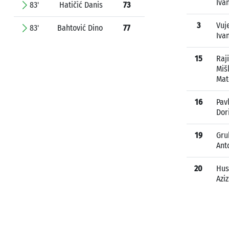
Iva
83'
Hatičić Danis
73
3
Vuj
83'
Bahtović Dino
77
Iva
15
Raji
Miš
Mat
16
Pav
Dor
19
Gru
Ant
20
Hus
Aziz