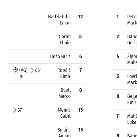
Hadžiabdić
12
1
Petr
Eman
Mark
Goran
5
2
Bano
Elmin
Dori
Bešo Faris
6
4
Žigo
Muh
(AG)
83'
Topčić
7
78'
Elmir
5
Lovr
Mark
Bastl
8
Marco
6
Bega
Emir
37'
Memić
13
Sabit
7
Mali
Luka
Smajić
15
Ajman
8
Band