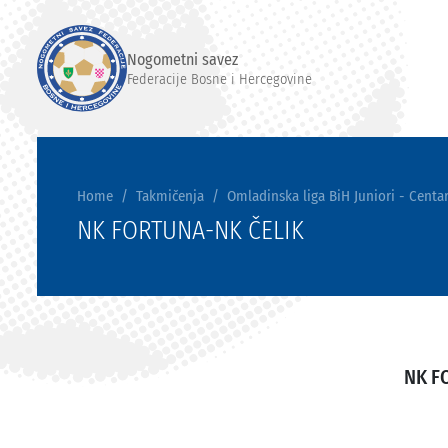
Nogometni savez
Federacije Bosne i Hercegovine
Home
Takmičenja
Omladinska liga BiH Juniori - Centar
NK FORTUNA-NK ČELIK
NK F