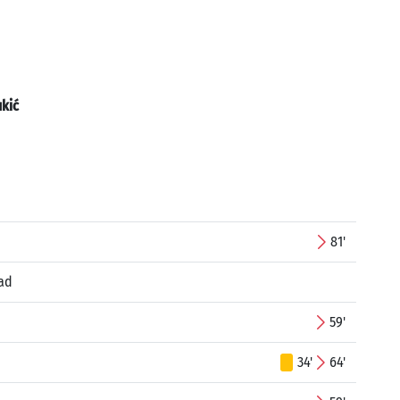
ukić
81'
ad
59'
34'
64'