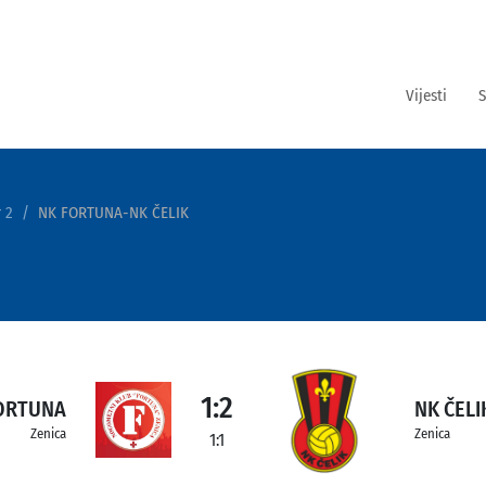
Vijesti
S
 2
NK FORTUNA-NK ČELIK
1:2
ORTUNA
NK ČELI
Zenica
Zenica
1:1