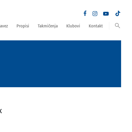
search
avez
Propisi
Takmičenja
Klubovi
Kontakt
K