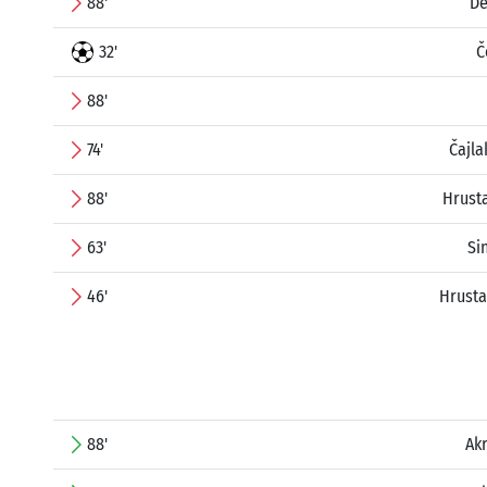
88'
De
32'
Č
88'
74'
Čajl
88'
Hrust
63'
Si
46'
Hrusta
88'
Ak