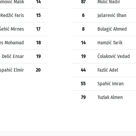
imović Malik
14
87
Mulić Nadir
Redžić Faris
15
6
Jašarević Ilhan
Šehić Mirnes
17
8
Bulagić Ahmed
res Mohamad
18
14
Hamzić Tarik
Delić Ensar
19
19
Čolaković Vedad
ispahić Elmir
20
44
Fazlić Adel
55
Spahić Imran
79
Tuzlak Almen