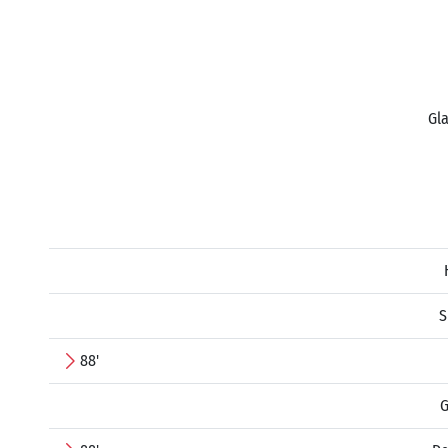
Gla
S
88'
G