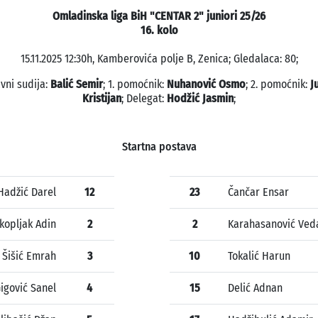
Omladinska liga BiH "CENTAR 2" juniori 25/26
16. kolo
15.11.2025 12:30h, Kamberovića polje B, Zenica; Gledalaca: 80;
vni sudija:
Balić Semir
; 1. pomoćnik:
Nuhanović Osmo
; 2. pomoćnik:
J
Kristijan
; Delegat:
Hodžić Jasmin
;
Startna postava
Hadžić Darel
12
23
Čančar Ensar
kopljak Adin
2
2
Karahasanović Ved
Šišić Emrah
3
10
Tokalić Harun
igović Sanel
4
15
Delić Adnan