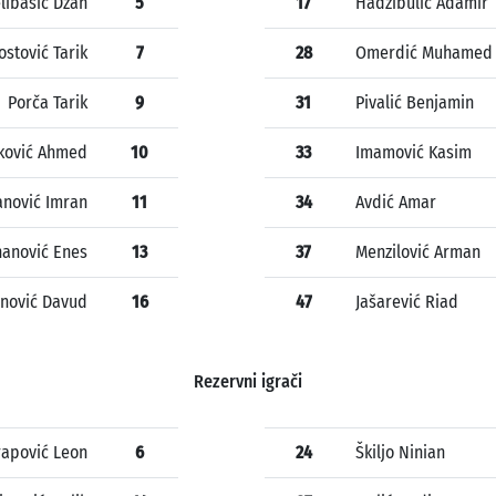
libašić Džan
5
17
Hadžibulić Adamir
ostović Tarik
7
28
Omerdić Muhamed
Porča Tarik
9
31
Pivalić Benjamin
aković Ahmed
10
33
Imamović Kasim
anović Imran
11
34
Avdić Amar
nanović Enes
13
37
Menzilović Arman
nović Davud
16
47
Jašarević Riad
Rezervni igrači
rapović Leon
6
24
Škiljo Ninian