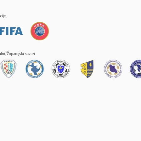
cije
lni/Županijski savezi