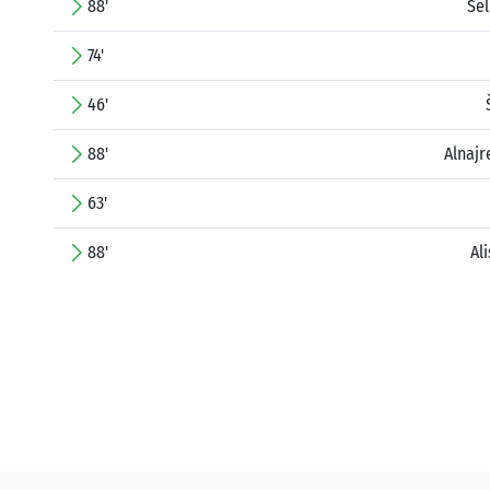
88'
Sel
74'
46'
88'
Alnaj
63'
88'
Al