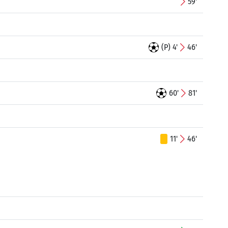
59'
(P) 4'
46'
60'
81'
11'
46'