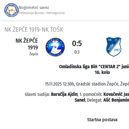
Nogometni savez
Federacije Bosne i Hercegovine
NK ŽEPČE 1919-NK TOŠK
NK ŽEPČE
0:5
1919
0:3
Žepče
Omladinska liga BiH "CENTAR 2" juni
16. kolo
15.11.2025 12:30h, Gradski stadion Žepče, Žepč
Glavni sudija:
Baručija Ajdin
; 1. pomoćnik:
Kovačević Ja
Sanel
; Delegat:
Alić Benjamin
Startna postava