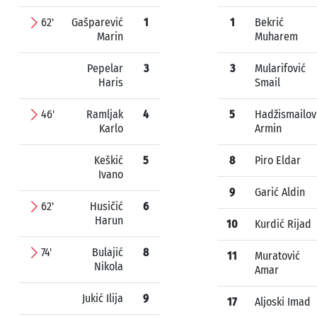
62'
Gašparević
1
1
Bekrić
Marin
Muharem
Pepelar
3
3
Mularifović
Haris
Smail
46'
Ramljak
4
5
Hadžismailov
Karlo
Armin
Keškić
5
8
Piro Eldar
Ivano
9
Garić Aldin
62'
Husičić
6
Harun
10
Kurdić Rijad
74'
Bulajić
8
11
Muratović
Nikola
Amar
Jukić Ilija
9
17
Aljoski Imad