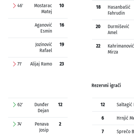
46'
Mostarac
10
18
Hasanbašić
Matej
Fahrudin
Aganović
16
20
Durmišević
Esmin
Amel
Jozinović
19
22
Kahrimanović
Rafael
Mirza
71'
Alijaj Ramo
23
Rezervni igrači
62'
Dunđer
12
12
Saltagić 
Dejan
6
Hrnjić M
74'
Penava
2
Josip
7
Sprečo B