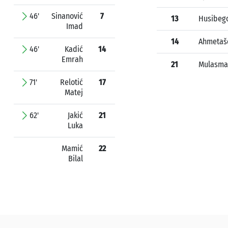
46'
Sinanović
7
13
Husibego
Imad
14
Ahmetaš
46'
Kadić
14
Emrah
21
Mulasmaj
71'
Relotić
17
Matej
62'
Jakić
21
Luka
Mamić
22
Bilal