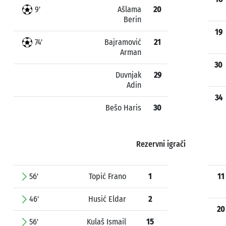
9'
Ašlama
20
Berin
19
74'
Bajramović
21
Arman
30
Duvnjak
29
Adin
34
Bešo Haris
30
Rezervni igrači
56'
Topić Frano
1
11
46'
Husić Eldar
2
20
56'
Kulaš Ismail
15