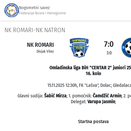
Nogometni savez
Federacije Bosne i Hercegovine
NK ROMARI-NK NATRON
7:0
NK ROMARI
Divjak Vitez
3:0
Omladinska liga BiH "CENTAR 2" juniori 2
16. kolo
15.11.2025 12:30h, FK "Lašva", Dolac; Gledalaca
Glavni sudija:
Šabić Mirza
; 1. pomoćnik:
Čamdžić Armin
; 2. 
Delegat:
Varupa Jasmin
;
Startna postava