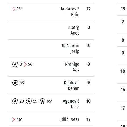
56'
Hajdarević
12
15
Edin
7
Zlotrg
3
Anes
8
Baškarad
5
Josip
9
8'
56'
Pranjga
8
Aziz
10
58'
Đelilović
9
Đenan
14
20'
59'
65'
Aganović
10
Tarik
17
46'
Bilić Petar
17
18