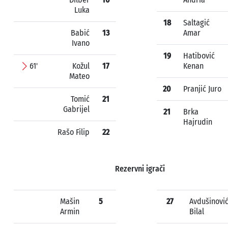
Luka
18
Saltagić
Babić
13
Amar
Ivano
19
Hatibović
61'
Kožul
17
Kenan
Mateo
20
Pranjić Juro
Tomić
21
Gabrijel
21
Brka
Hajrudin
Rašo Filip
22
Rezervni igrači
Mašin
5
27
Avdušinovi
Armin
Bilal