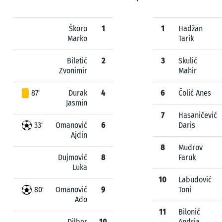
Škoro
1
1
Hadžan
Marko
Tarik
Biletić
2
3
Skulić
Zvonimir
Mahir
87'
Durak
4
6
Čolić Anes
Jasmin
7
Hasaničević
33'
Omanović
6
Daris
Ajdin
8
Mudrov
Dujmović
8
Faruk
Luka
10
Labudović
80'
Omanović
9
Toni
Ado
11
Bilonić
Dilber
10
Andria