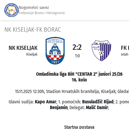
Nogometni savez
Federacije Bosne i Hercegovine
NK KISELJAK-FK BORAC
2:2
NK KISELJAK
FK
Kiseljak
Jelah
1:0
Omladinska liga BiH "CENTAR 2" juniori 25/26
16. kolo
15.11.2025 12:30h, Stadion Hrvatskih branitelja, Kiseljak; Gleda
Glavni sudija:
Kapo Amar
; 1. pomoćnik:
Busuladžić Rijad
; 2. pom
Benjamin
; Delegat:
Malić Damir
;
Startna postava