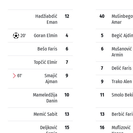
Hadžiabdić
12
40
Mušinbego
Eman
Amar
20'
Goran Elmin
4
5
Begić Ajdi
Bešo Faris
6
6
Mušanović
Armin
Topčić Elmir
7
7
Delić Faris
61'
Smajić
9
Ajman
9
Trako Alen
Mameledžija
10
11
Smolo Beki
Danin
Memić Sabit
13
13
Berbić Fari
Deljković
15
16
Muflizović