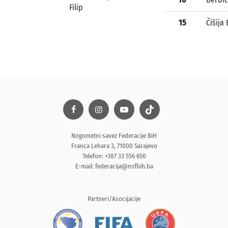
Filip
15
Čišija
Nogometni savez Federacije BiH
Franca Lehara 3, 71000 Sarajevo
Telefon: +387 33 556 650
E-mail:
federacija@nsfbih.ba
Partneri/Asocijacije