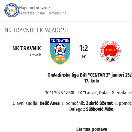
Nogometni savez
Federacije Bosne i Hercegovine
NK TRAVNIK-FK MLADOST
1:2
NK TRAVNIK
Travnik
1:0
Omladinska liga BiH "CENTAR 2" juniori 25/
17. kolo
30.11.2025 12:30h, FK "Lašva", Dolac; Gledalaca:
Glavni sudija:
Delić Anes
; 1. pomoćnik:
Zuhrić Dženet
; 2. pomoć
Delegat:
Slišković Mišo
;
Startna postava