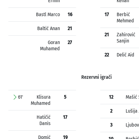
Ermin
Kenan
Bastl Marco
16
17
Berbić
Mehmed
Baltić Anan
21
21
Zahirović
Sanjin
Goran
27
Muhamed
22
Delić Aid
Rezervni igrači
61'
Klisura
5
12
Mašić
Muhamed
2
Lušija
Hatičić
17
Danis
3
Ljubov
Domić
19
10
Berbić