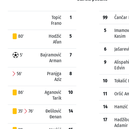
Topić
1
99
Čančar 
Frano
5
Imamov
80'
Hodžić
5
Kasim
Afan
6
Jašarevi
5'
Bajramović
7
Arman
9
Alispah
Edvin
56'
Pranjga
8
Aziz
10
Tokalić
86'
Aganović
10
11
Orlić A
Tarik
14
Hamzić 
35'
76'
Đelilović
14
Đenan
17
Hadžibu
Adamir