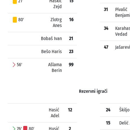
21'
Haskić
15
Zejd
31
Pivalić
Benjam
80'
Zlotrg
16
Anes
34
Karaha
Vedad
Bobaš Ivan
21
47
Jašarev
Bešo Haris
23
56'
Ašlama
99
Berin
Rezervni igrači
Hasić
12
24
Škilj
Adel
15
Delić
76'
80'
Husić
2