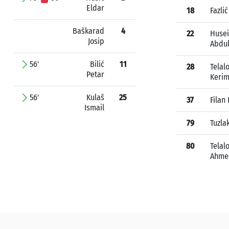
Eldar
18
Fazli
Baškarad
4
22
Husei
Josip
Abdu
56'
Bilić
11
28
Telal
Petar
Keri
56'
Kulaš
25
37
Filan
Ismail
79
Tuzla
80
Telal
Ahme