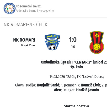
Nogometni savez
Federacije Bosne i Hercegovine
NK ROMARI-NK ČELIK
1:0
NK ROMARI
Divjak Vitez
1:0
Omladinska liga BiH "CENTAR 2" juniori 2
19. kolo
14.03.2026 12:30h, FK "Lašva", Dolac;
Glavni sudija:
Hanjalić Sanid
; 1. pomoćnik:
Hamzić Elvir
; 2.
Alen
; Delegat:
Hodžić Jasmin
;
Startna postava