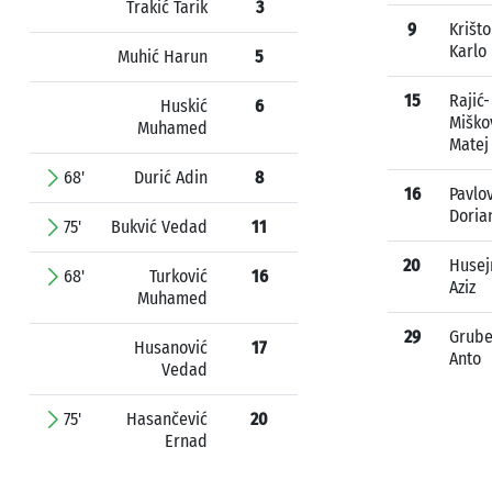
Trakić Tarik
3
9
Krišto
Karlo
Muhić Harun
5
15
Rajić-
Huskić
6
Miško
Muhamed
Matej
68'
Durić Adin
8
16
Pavlov
Doria
75'
Bukvić Vedad
11
20
Husej
68'
Turković
16
Aziz
Muhamed
29
Grube
Husanović
17
Anto
Vedad
75'
Hasančević
20
Ernad