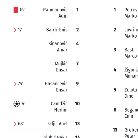
16'
Rahmanović
1
1
Petrov
Adin
Marko
17'
Bajrić Enis
2
2
Lovrin
Marko
Sinanović
4
Amar
3
Bastl
Marco
Mujkić
7
Ensar
4
Žigonj
Muha
75'
Hasančević
9
Ensar
5
Zolota
Dino
76'
Čamdžić
10
Nedim
6
Began
Emir
68'
Faljić Anel
13
13
Grebe
Petar
Gluhić Bakir
14