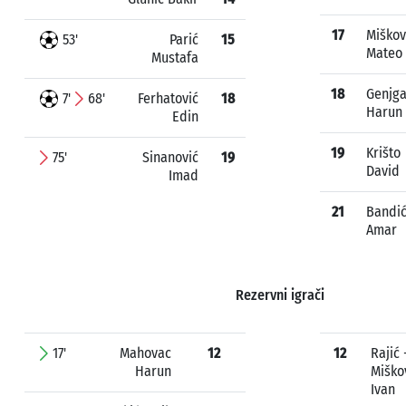
17
Miškov
53'
Parić
15
Mateo
Mustafa
18
Genjg
7'
68'
Ferhatović
18
Harun
Edin
19
Krišto
75'
Sinanović
19
David
Imad
21
Bandi
Amar
Rezervni igrači
17'
Mahovac
12
12
Rajić 
Harun
Miško
Ivan