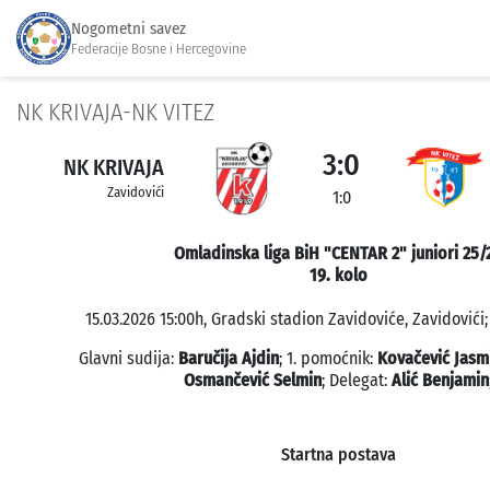
Nogometni savez
Federacije Bosne i Hercegovine
NK KRIVAJA-NK VITEZ
3:0
NK KRIVAJA
Zavidovići
1:0
Omladinska liga BiH "CENTAR 2" juniori 25/
19. kolo
15.03.2026 15:00h, Gradski stadion Zavidoviće, Zavidovići;
Glavni sudija:
Baručija Ajdin
; 1. pomoćnik:
Kovačević Jasm
Osmančević Selmin
; Delegat:
Alić Benjamin
Startna postava