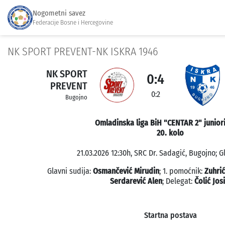
Nogometni savez
Federacije Bosne i Hercegovine
NK SPORT PREVENT-NK ISKRA 1946
NK SPORT
0:4
PREVENT
0:2
Bugojno
Omladinska liga BiH "CENTAR 2" junior
20. kolo
21.03.2026 12:30h, SRC Dr. Sadagić, Bugojno; G
Glavni sudija:
Osmančević Mirudin
; 1. pomoćnik:
Zuhri
Serdarević Alen
; Delegat:
Čolić Jos
Startna postava