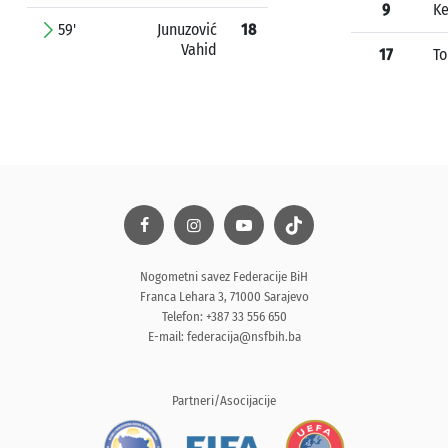
9
Ke
59'
Junuzović
18
Vahid
17
To
Nogometni savez Federacije BiH
Franca Lehara 3, 71000 Sarajevo
Telefon: +387 33 556 650
E-mail:
federacija@nsfbih.ba
Partneri/Asocijacije