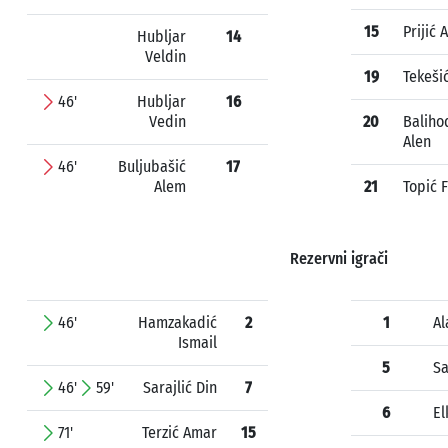
15
Prijić 
Hubljar
14
Veldin
19
Tekeši
46'
Hubljar
16
Vedin
20
Baliho
Alen
46'
Buljubašić
17
Alem
21
Topić F
Rezervni igrači
46'
Hamzakadić
2
1
Al
Ismail
5
Sa
46'
59'
Sarajlić Din
7
6
E
71'
Terzić Amar
15