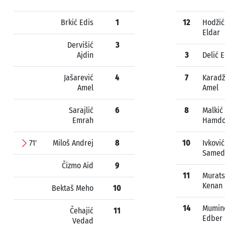
Brkić Edis
1
12
Hodžić
Eldar
Dervišić
3
Ajdin
3
Delić 
Jašarević
4
7
Karad
Amel
Amel
Sarajlić
6
8
Malkić
Emrah
Hamd
71'
Miloš Andrej
8
10
Ivković
Samed
Čizmo Aid
9
11
Murats
Kenan
Bektaš Meho
10
14
Mumin
Čehajić
11
Edber
Vedad