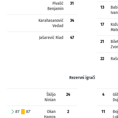
Pivalić
31
13
Bab
Benjamin
Ivan
Karahasanović
34
17
Kožu
Vedad
Mat
Jašarević Riad
47
21
Bile
Zvo
22
Rašo
Rezervni igrači
Škiljo
24
4
Gli
Ninian
Du
81'
87'
Okan
2
11
Đo
Hamza
Lu