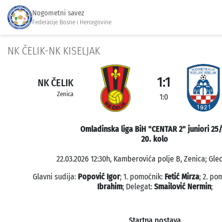
Nogometni savez
Federacije Bosne i Hercegovine
NK ČELIK-NK KISELJAK
1:1
NK ČELIK
Zenica
1:0
Omladinska liga BiH "CENTAR 2" juniori 25
20. kolo
22.03.2026 12:30h, Kamberovića polje B, Zenica; Gled
Glavni sudija:
Popović Igor
; 1. pomoćnik:
Fetić Mirza
; 2. po
Ibrahim
; Delegat:
Smailović Nermin
;
Startna postava