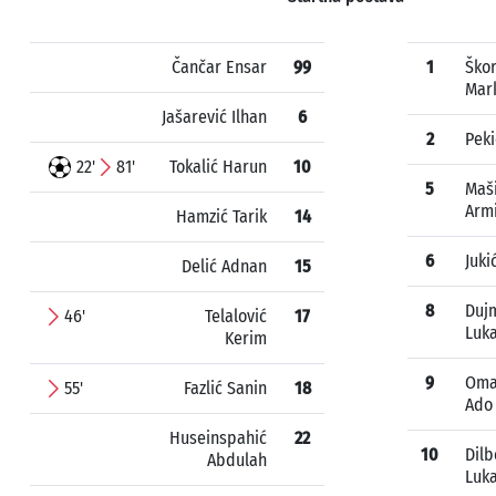
Čančar Ensar
99
1
Ško
Mar
Jašarević Ilhan
6
2
Peki
22'
81'
Tokalić Harun
10
5
Maš
Arm
Hamzić Tarik
14
6
Juki
Delić Adnan
15
8
Duj
46'
Telalović
17
Luk
Kerim
9
Oma
55'
Fazlić Sanin
18
Ado
Huseinspahić
22
10
Dilb
Abdulah
Luk