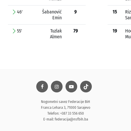
46'
Šabanović
9
15
Ri
Emin
Sa
55'
Tuzlak
79
19
Ho
Almen
Mu
Nogometni savez Federacije BiH
Franca Lehara 3, 71000 Sarajevo
Telefon: +387 33 556 650
E-mail:
federacija@nsfbih.ba