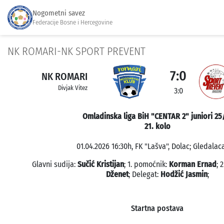
Nogometni savez
Federacije Bosne i Hercegovine
NK ROMARI-NK SPORT PREVENT
7:0
NK ROMARI
Divjak Vitez
3:0
Omladinska liga BiH "CENTAR 2" juniori 25
21. kolo
01.04.2026 16:30h, FK "Lašva", Dolac; Gledalaca
Glavni sudija:
Sučić Kristijan
; 1. pomoćnik:
Korman Ernad
; 
Dženet
; Delegat:
Hodžić Jasmin
;
Startna postava