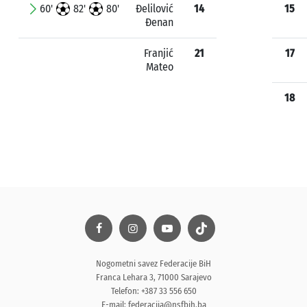
60'
82'
80'
Đelilović
14
15
Đenan
Franjić
21
17
Mateo
18
Nogometni savez Federacije BiH
Franca Lehara 3, 71000 Sarajevo
Telefon: +387 33 556 650
E-mail:
federacija@nsfbih.ba