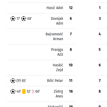
Hasić Adel
12
1
17'
68'
Duvnjak
6
3
Adin
Bajramović
7
4
Arman
Pranjga
8
5
Aziz
Haskić
10
6
Zejd
(P) 85'
Bilić Petar
11
7
40'
52'
60'
Zlotrg
16
8
Anes
Stabančić
19
9