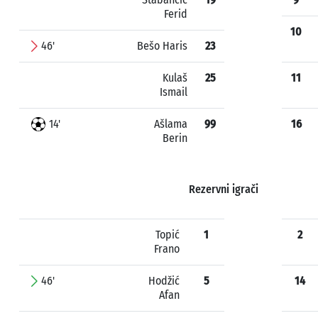
Ferid
10
46'
Bešo Haris
23
Kulaš
25
11
Ismail
14'
Ašlama
99
16
Berin
Rezervni igrači
Topić
1
2
Frano
46'
Hodžić
5
14
Afan