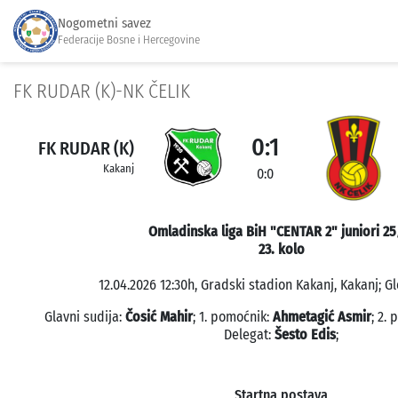
Nogometni savez
Federacije Bosne i Hercegovine
FK RUDAR (K)-NK ČELIK
0:1
FK RUDAR (K)
Kakanj
0:0
Omladinska liga BiH "CENTAR 2" juniori 25
23. kolo
12.04.2026 12:30h, Gradski stadion Kakanj, Kakanj; Gl
Glavni sudija:
Čosić Mahir
; 1. pomoćnik:
Ahmetagić Asmir
; 2.
Delegat:
Šesto Edis
;
Startna postava