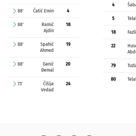
4
Šab
88'
Čatić Emin
4
5
Tela
88'
Ramić
18
Ajdin
18
Fazl
88'
Spahić
19
22
Hus
Ahmed
Abd
88'
Ganić
20
79
Tuzl
Đemal
80
Tela
73'
Čišija
24
Vedad