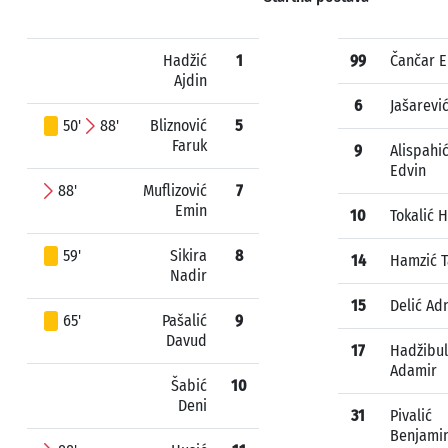
Hadžić
1
99
Čančar E
Ajdin
6
Jašarević
50'
88'
Bliznović
5
Faruk
9
Alispahi
Edvin
88'
Muflizović
7
Emin
10
Tokalić 
59'
Sikira
8
14
Hamzić T
Nadir
15
Delić Ad
65'
Pašalić
9
Davud
17
Hadžibul
Adamir
Šabić
10
Deni
31
Pivalić
Benjami