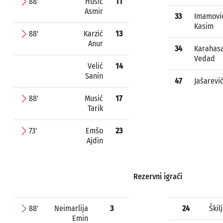
88'
Husić
11
Asmir
33
Imamovi
Kasim
88'
Karzić
13
Anur
34
Karahas
Vedad
Velić
14
Sanin
47
Jašarevi
88'
Musić
17
Tarik
73'
Emšo
23
Ajdin
Rezervni igrači
88'
Neimarlija
3
24
Škil
Emin