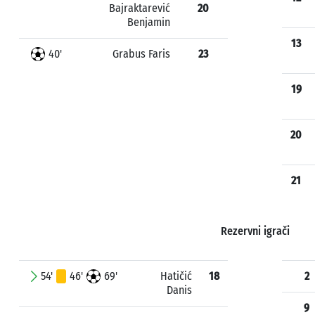
Bajraktarević
20
Benjamin
13
40'
Grabus Faris
23
19
20
21
Rezervni igrači
54'
46'
69'
Hatičić
18
2
Danis
9