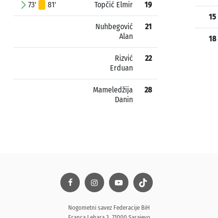
73'
81'
Topčić Elmir
19
15
Nuhbegović
21
Alan
18
Rizvić
22
Erduan
Mameledžija
28
Danin
Nogometni savez Federacije BiH
Franca Lehara 3, 71000 Sarajevo