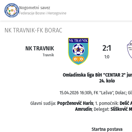
Nogometni savez
Federacije Bosne i Hercegovine
NK TRAVNIK-FK BORAC
2:1
NK TRAVNIK
Travnik
1:0
Omladinska liga BiH "CENTAR 2" jun
24. kolo
15.04.2026 16:30h, FK "Lašva", Dolac; G
Glavni sudija:
Poprženović Haris
; 1. pomoćnik:
Delić 
Amrudin
; Delegat:
Slišković 
Startna postava