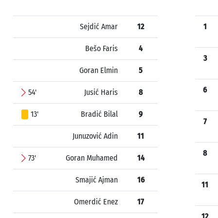
Sejdić Amar
12
1
Bešo Faris
4
3
Goran Elmin
5
6
54'
Jusić Haris
8
13'
Bradić Bilal
9
7
Junuzović Adin
11
8
73'
Goran Muhamed
14
Smajić Ajman
16
11
Omerdić Enez
17
12