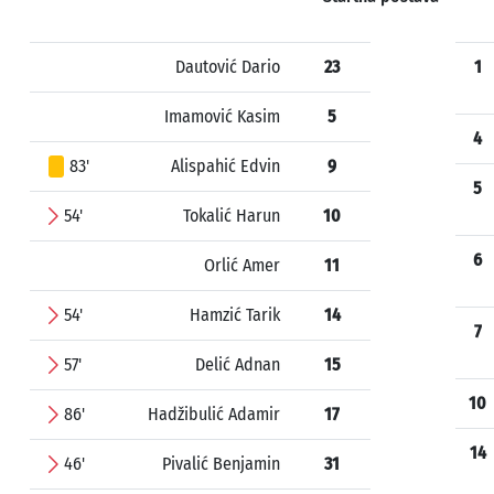
Dautović Dario
23
1
Imamović Kasim
5
4
83'
Alispahić Edvin
9
5
54'
Tokalić Harun
10
6
Orlić Amer
11
54'
Hamzić Tarik
14
7
57'
Delić Adnan
15
10
86'
Hadžibulić Adamir
17
14
46'
Pivalić Benjamin
31