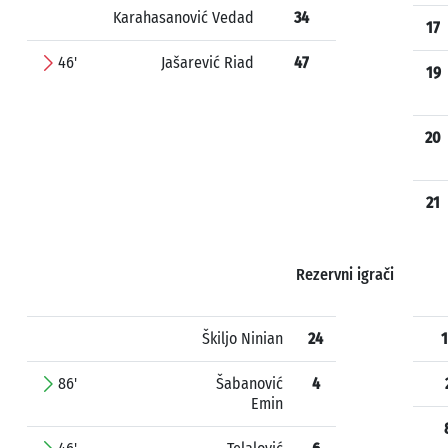
Karahasanović Vedad
34
17
46'
Jašarević Riad
47
19
20
21
Rezervni igrači
Škiljo Ninian
24
1
86'
Šabanović
4
Emin