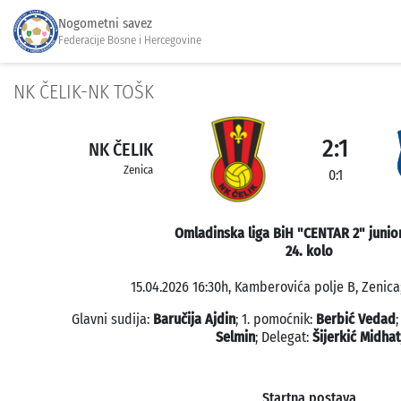
Nogometni savez
Federacije Bosne i Hercegovine
NK ČELIK-NK TOŠK
2:1
NK ČELIK
Zenica
0:1
Omladinska liga BiH "CENTAR 2" junior
24. kolo
15.04.2026 16:30h, Kamberovića polje B, Zenica;
Glavni sudija:
Baručija Ajdin
; 1. pomoćnik:
Berbić Vedad
;
Selmin
; Delegat:
Šijerkić Midhat
Startna postava