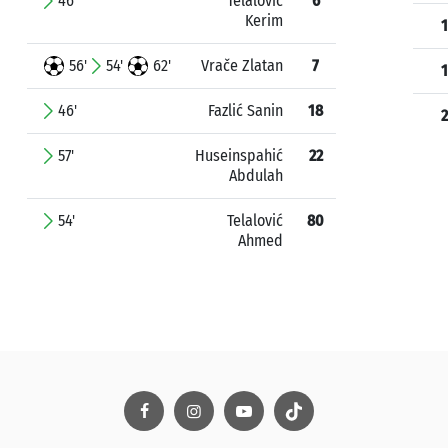
46'
Telalović
6
Kerim
1
56'
54'
62'
Vrače Zlatan
7
1
46'
Fazlić Sanin
18
2
57'
Huseinspahić
22
Abdulah
54'
Telalović
80
Ahmed