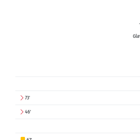
Gla
73'
46'
67'