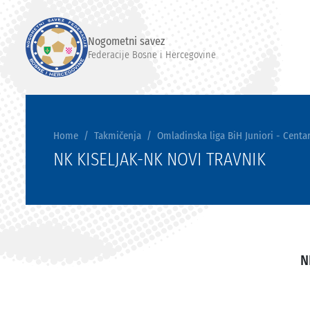
Nogometni savez
Federacije Bosne i Hercegovine
Home
Takmičenja
Omladinska liga BiH Juniori - Centar
NK KISELJAK-NK NOVI TRAVNIK
N