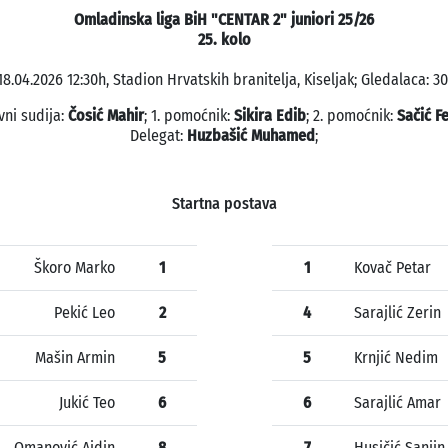
Omladinska liga BiH "CENTAR 2" juniori 25/26
25. kolo
18.04.2026 12:30h, Stadion Hrvatskih branitelja, Kiseljak; Gledalaca: 30
vni sudija:
Čosić Mahir
; 1. pomoćnik:
Sikira Edib
; 2. pomoćnik:
Sačić F
Delegat:
Huzbašić Muhamed
;
Startna postava
Škoro Marko
1
1
Kovač Petar
Pekić Leo
2
4
Sarajlić Zerin
Mašin Armin
5
5
Krnjić Nedim
Jukić Teo
6
6
Sarajlić Amar
Omanović Ajdin
8
7
Husičić Sanjin