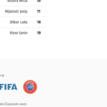
Klisura Mirza
10
Mijatović Josip
11
Dilber Luka
16
Rizvo Sanin
19
cije
lni/Županijski savezi