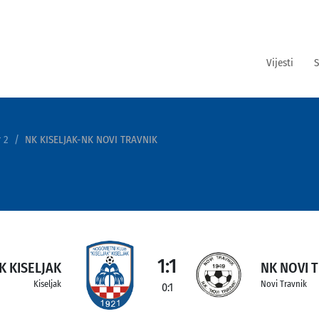
Vijesti
S
 2
NK KISELJAK-NK NOVI TRAVNIK
1:1
K KISELJAK
NK NOVI 
Kiseljak
Novi Travnik
0:1