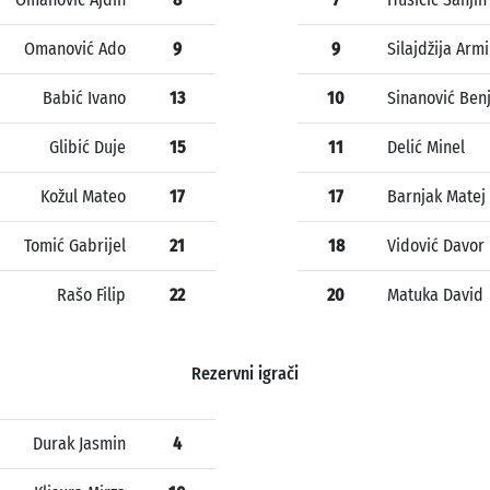
Omanović Ado
9
9
Silajdžija Arm
Babić Ivano
13
10
Sinanović Ben
Glibić Duje
15
11
Delić Minel
Kožul Mateo
17
17
Barnjak Matej
Tomić Gabrijel
21
18
Vidović Davor
Rašo Filip
22
20
Matuka David
Rezervni igrači
Durak Jasmin
4