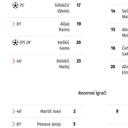
75'
Tufekčić
17
Dženis
14
Sel
Mal
81'
Alijaj
19
Ramo
15
Aln
Mo
(P) 29'
Keškić
20
Ivano
16
Čeh
Sa
46'
Relotić
23
Matej
20
Ali
Elm
Rezervni igrači
46'
Martić Ivan
2
9
81'
Penava Josip
5