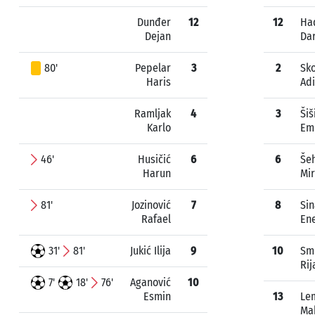
Dunđer
12
12
Ha
Dejan
Dar
80'
Pepelar
3
2
Sko
Haris
Ad
Ramljak
4
3
Šiš
Karlo
Em
46'
Husičić
6
6
Šeh
Harun
Mi
81'
Jozinović
7
8
Sin
Rafael
En
31'
81'
Jukić Ilija
9
10
Sm
Rij
7'
18'
76'
Aganović
10
Esmin
13
Le
Ma