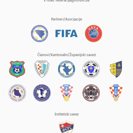
E-mail:
federacija@nsfbih.ba
Partneri/Asocijacije
Članovi/Kantonalni/Županijski savezi
Entitetski savez