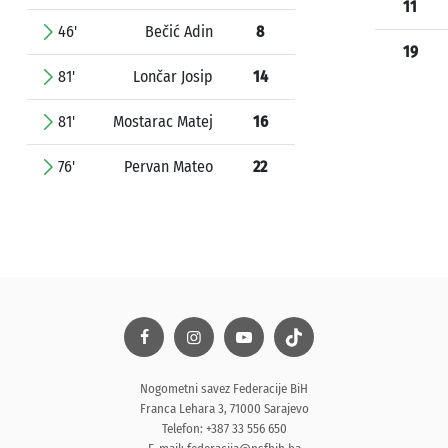
11
46'
Bečić Adin
8
19
81'
Lončar Josip
14
81'
Mostarac Matej
16
76'
Pervan Mateo
22
Nogometni savez Federacije BiH
Franca Lehara 3, 71000 Sarajevo
Telefon: +387 33 556 650