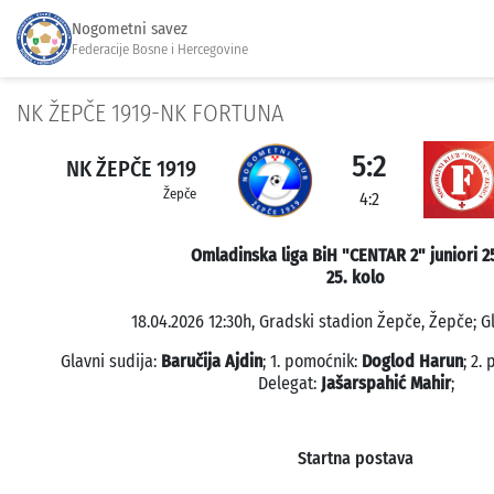
Nogometni savez
Federacije Bosne i Hercegovine
NK ŽEPČE 1919-NK FORTUNA
5:2
NK ŽEPČE 1919
Žepče
4:2
Omladinska liga BiH "CENTAR 2" juniori 2
25. kolo
18.04.2026 12:30h, Gradski stadion Žepče, Žepče; G
Glavni sudija:
Baručija Ajdin
; 1. pomoćnik:
Doglod Harun
; 2.
Delegat:
Jašarspahić Mahir
;
Startna postava