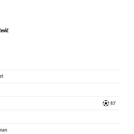
ević
et
83'
enan