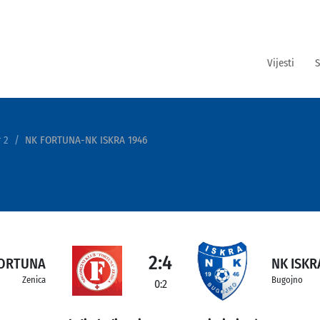
Vijesti
S
 2
NK FORTUNA-NK ISKRA 1946
2:4
FORTUNA
NK ISKR
Zenica
Bugojno
0:2