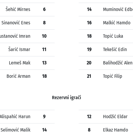
Šehić Mirnes
6
14
Muminović Edb
Sinanović Enes
8
16
Malkić Hamdo
ustanović Imran
10
18
Topić Luka
Šarić Ismar
11
19
Tekešić Edin
Lemeš Mak
13
20
Balihodžić Alen
Borić Arman
18
21
Topić Filip
Rezervni igrači
Alispahić Harun
9
12
Hodžić Eldar
Selimović Malik
14
8
Elkaz Hamdo