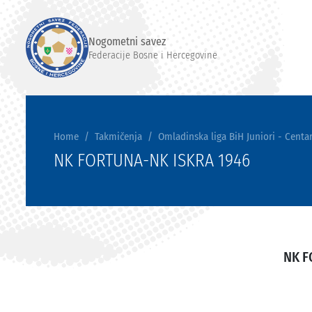
Nogometni savez
Federacije Bosne i Hercegovine
Home
Takmičenja
Omladinska liga BiH Juniori - Centar
NK FORTUNA-NK ISKRA 1946
NK 