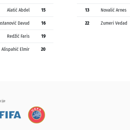
Alatić Abdel
15
13
Novalić Arnes
ustanović Davud
16
22
Zumeri Vedad
Redžić Faris
19
Alispahić Elmir
20
cije