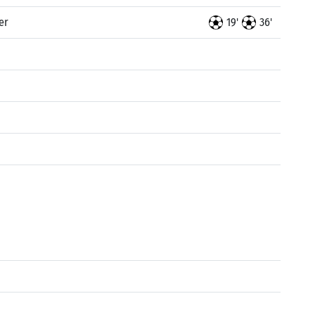
er
19'
36'