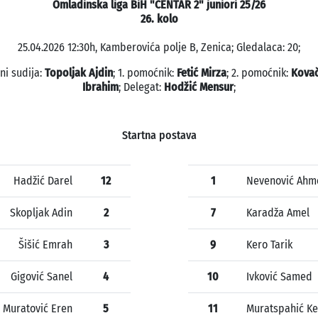
Omladinska liga BiH "CENTAR 2" juniori 25/26
26. kolo
25.04.2026 12:30h, Kamberovića polje B, Zenica; Gledalaca: 20;
ni sudija:
Topoljak Ajdin
; 1. pomoćnik:
Fetić Mirza
; 2. pomoćnik:
Kovač
Ibrahim
; Delegat:
Hodžić Mensur
;
Startna postava
Hadžić Darel
12
1
Nevenović Ahm
Skopljak Adin
2
7
Karadža Amel
Šišić Emrah
3
9
Kero Tarik
Gigović Sanel
4
10
Ivković Samed
Muratović Eren
5
11
Muratspahić K