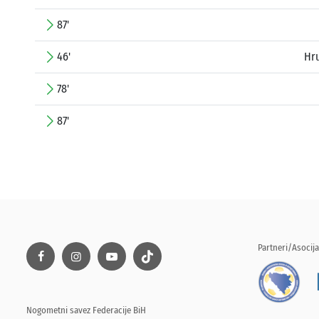
87'
46'
Hr
78'
87'
Partneri/Asocija
Nogometni savez Federacije BiH