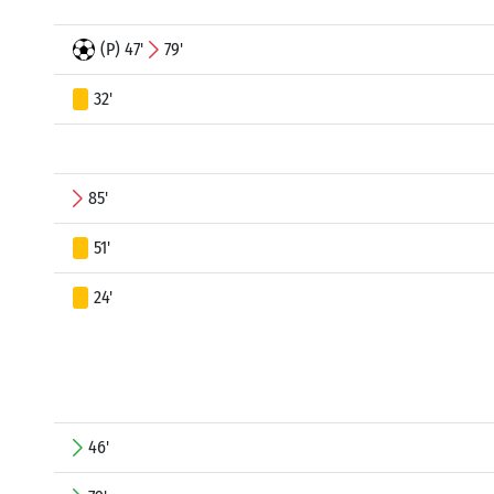
(P) 47'
79'
32'
85'
51'
24'
46'