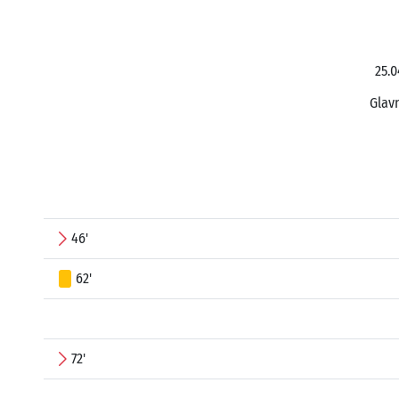
25.0
Glavn
46'
62'
72'