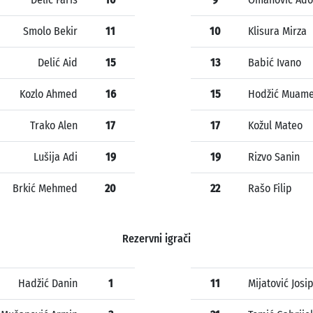
Smolo Bekir
11
10
Klisura Mirza
Delić Aid
15
13
Babić Ivano
Kozlo Ahmed
16
15
Hodžić Muam
Trako Alen
17
17
Kožul Mateo
Lušija Adi
19
19
Rizvo Sanin
Brkić Mehmed
20
22
Rašo Filip
Rezervni igrači
Hadžić Danin
1
11
Mijatović Josi