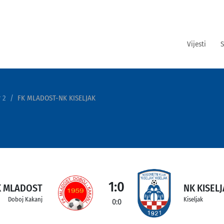
Vijesti
S
 2
FK MLADOST-NK KISELJAK
1:0
K MLADOST
NK KISEL
Doboj Kakanj
Kiseljak
0:0