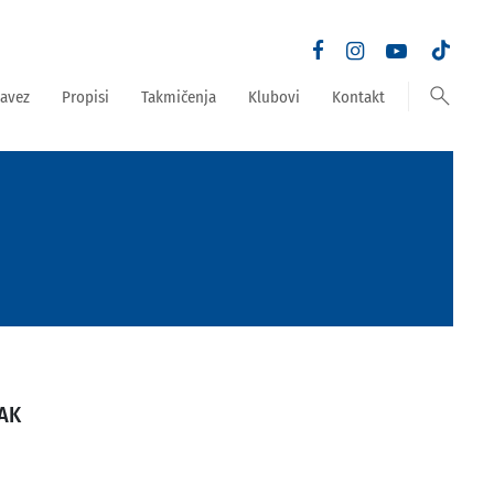
search
avez
Propisi
Takmičenja
Klubovi
Kontakt
JAK