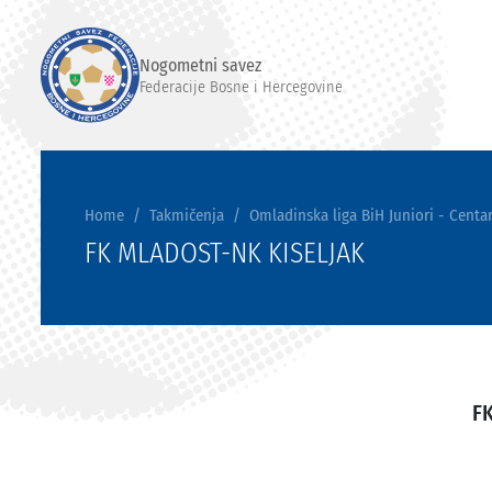
Nogometni savez
Federacije Bosne i Hercegovine
Home
Takmičenja
Omladinska liga BiH Juniori - Centar
FK MLADOST-NK KISELJAK
F