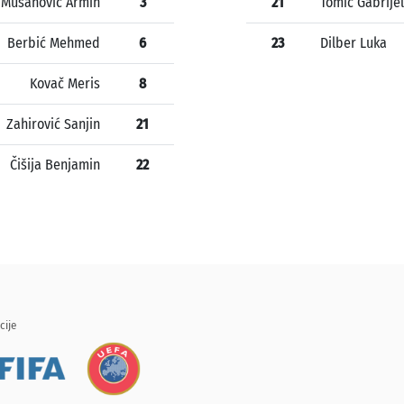
Mušanović Armin
3
21
Tomić Gabrijel
Berbić Mehmed
6
23
Dilber Luka
Kovač Meris
8
Zahirović Sanjin
21
Čišija Benjamin
22
cije