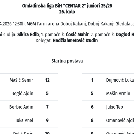
Omladinska liga BiH "CENTAR 2" juniori 25/26
26. kolo
4.2026 12:30h, MGM Farm arena Doboj Kakanj, Doboj Kakanj; Gledalaca
i sudija:
Sikira Edib
; 1. pomoćnik:
Čosić Mahir
; 2. pomoćnik:
Doglod H
Delegat:
Hadžiahmetović Izudin
;
Startna postava
Mašić Semir
12
1
Dujmović Luka
Begić Ajdin
5
5
Mašin Armin
Berbić Ajdin
7
6
Jukić Teo
Tuka Anel
9
8
Omanović Ajd
Delić Faris
10
9
Omanović Ado