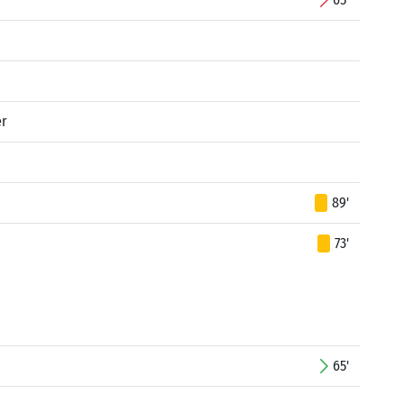
er
89'
73'
p
65'