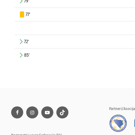
79'
77'
72'
85'
Partneri/Asocija