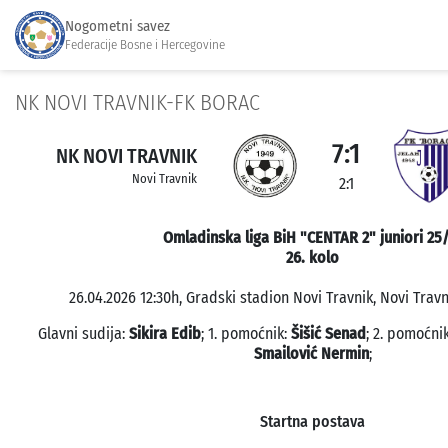
Nogometni savez
Federacije Bosne i Hercegovine
NK NOVI TRAVNIK-FK BORAC
7:1
NK NOVI TRAVNIK
Novi Travnik
2:1
Omladinska liga BiH "CENTAR 2" juniori 25
26. kolo
26.04.2026 12:30h, Gradski stadion Novi Travnik, Novi Travn
Glavni sudija:
Sikira Edib
; 1. pomoćnik:
Šišić Senad
; 2. pomoćni
Smailović Nermin
;
Startna postava