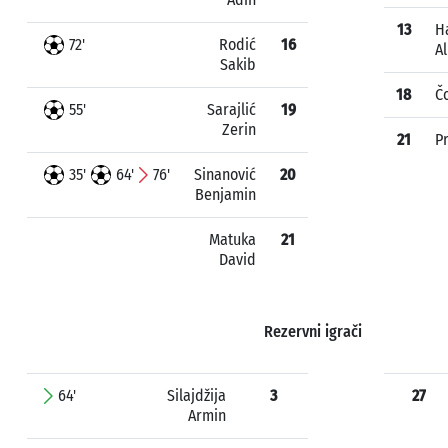
13
H
72'
Rodić
16
A
Sakib
18
Čo
55'
Sarajlić
19
Zerin
21
Pr
35'
64'
76'
Sinanović
20
Benjamin
Matuka
21
David
Rezervni igrači
64'
Silajdžija
3
27
Armin