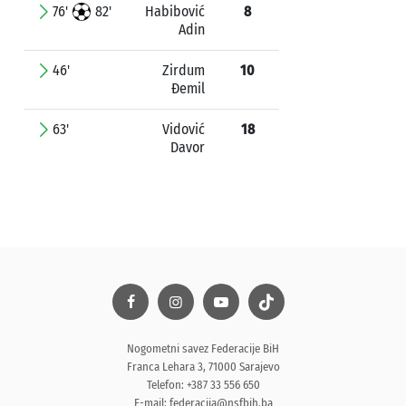
76'
82'
Habibović
8
Adin
46'
Zirdum
10
Đemil
63'
Vidović
18
Davor
Nogometni savez Federacije BiH
Franca Lehara 3, 71000 Sarajevo
Telefon: +387 33 556 650
E-mail:
federacija@nsfbih.ba