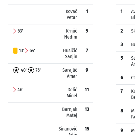
Kovač
1
1
A
Petar
Bi
63'
Krnjić
5
2
S
Nedim
3
Be
13'
64'
Husičić
7
Sanjin
5
Sa
A
40'
76'
Sarajlić
9
Amar
6
Č
46'
Delić
11
7
K
Minel
B
Barnjak
13
8
M
Matej
F
Sinanović
15
9
M
Adin