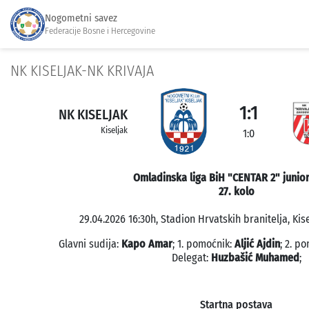
Nogometni savez
Federacije Bosne i Hercegovine
NK KISELJAK-NK KRIVAJA
1:1
NK KISELJAK
Kiseljak
1:0
Omladinska liga BiH "CENTAR 2" junior
27. kolo
29.04.2026 16:30h, Stadion Hrvatskih branitelja, Kise
Glavni sudija:
Kapo Amar
; 1. pomoćnik:
Aljić Ajdin
; 2. p
Delegat:
Huzbašić Muhamed
;
Startna postava