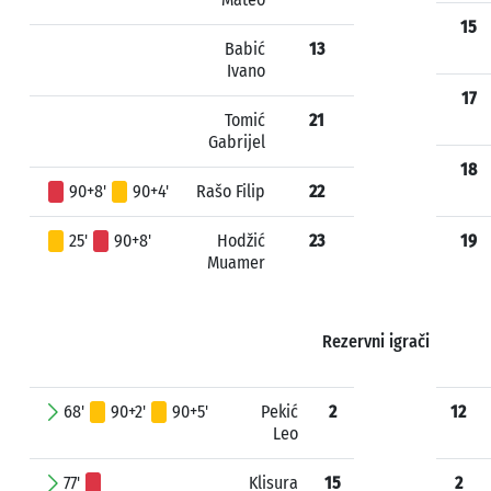
15
Babić
13
Ivano
17
Tomić
21
Gabrijel
18
90+8'
90+4'
Rašo Filip
22
25'
90+8'
Hodžić
23
19
Muamer
Rezervni igrači
68'
90+2'
90+5'
Pekić
2
12
Leo
77'
Klisura
15
2