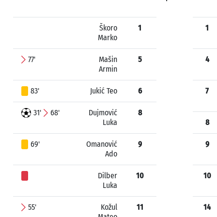
Škoro
1
1
Marko
77'
Mašin
5
4
Armin
83'
Jukić Teo
6
7
31'
68'
Dujmović
8
Luka
8
69'
Omanović
9
9
Ado
Dilber
10
10
Luka
55'
Kožul
11
14
Mateo