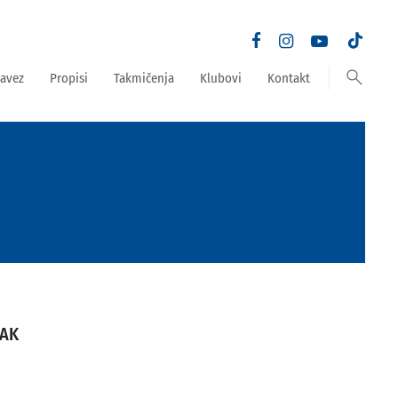
search
avez
Propisi
Takmičenja
Klubovi
Kontakt
JAK