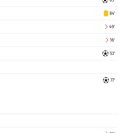
84'
49'
16'
53'
77'