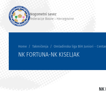
Nogometni savez
Federacije Bosne i Hercegovine
Home
Takmičenja
Omladinska liga BiH Juniori - Centar
NK FORTUNA-NK KISELJAK
NK