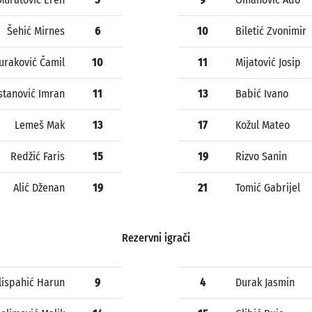
Šehić Mirnes
6
10
Biletić Zvonimir
uraković Čamil
10
11
Mijatović Josip
stanović Imran
11
13
Babić Ivano
Lemeš Mak
13
17
Kožul Mateo
Redžić Faris
15
19
Rizvo Sanin
Alić Dženan
19
21
Tomić Gabrijel
Rezervni igrači
lispahić Harun
9
4
Durak Jasmin