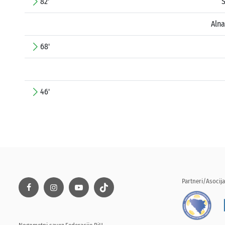
82'
S
Aln
68'
46'
Partneri/Asocija