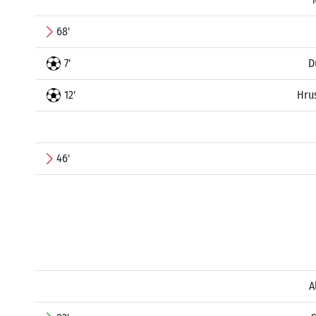
68'
7'
D
12'
Hru
46'
A