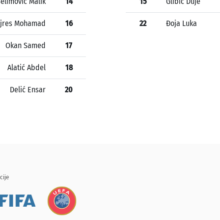
elimović Malik
14
15
Glibić Duje
ajres Mohamad
16
22
Đoja Luka
Okan Samed
17
Alatić Abdel
18
Delić Ensar
20
cije