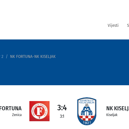
Vijesti
S
 2
NK FORTUNA-NK KISELJAK
3:4
 FORTUNA
NK KISEL
Zenica
Kiseljak
3:1