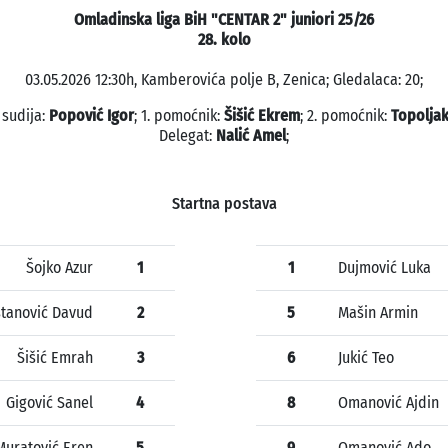
Omladinska liga BiH "CENTAR 2" juniori 25/26
28. kolo
03.05.2026 12:30h, Kamberovića polje B, Zenica; Gledalaca: 20;
 sudija:
Popović Igor
; 1. pomoćnik:
Šišić Ekrem
; 2. pomoćnik:
Topoljak
Delegat:
Nalić Amel
;
Startna postava
Šojko Azur
1
1
Dujmović Luka
tanović Davud
2
5
Mašin Armin
Šišić Emrah
3
6
Jukić Teo
Gigović Sanel
4
8
Omanović Ajdin
Muratović Eren
5
9
Omanović Ado