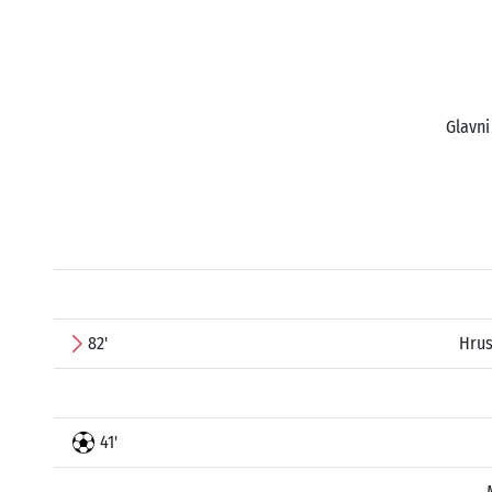
Glavni
82'
Hrus
41'