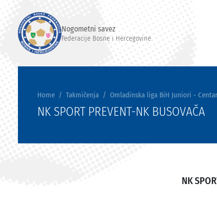
Nogometni savez
Federacije Bosne i Hercegovine
Home
Takmičenja
Omladinska liga BiH Juniori - Centar
NK SPORT PREVENT-NK BUSOVAČA
NK SPOR