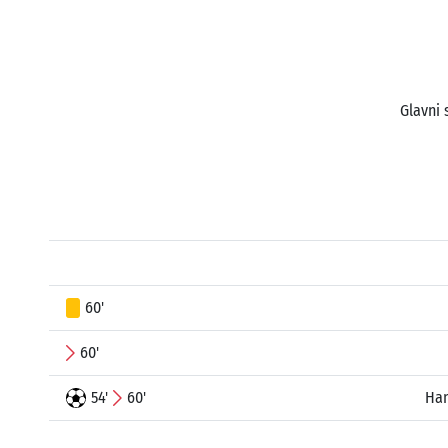
Glavni 
60'
60'
54'
60'
Ham