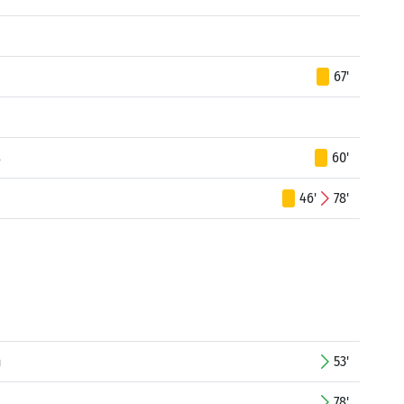
67'
s
60'
46'
78'
n
53'
78'