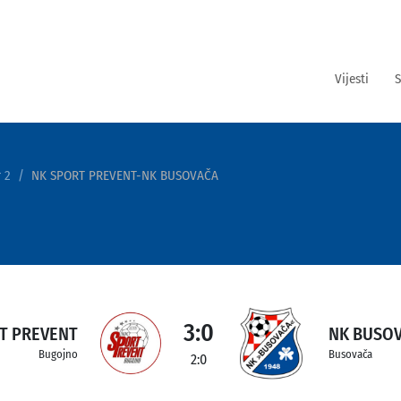
Vijesti
S
 2
NK SPORT PREVENT-NK BUSOVAČA
3:0
T PREVENT
NK BUSO
Bugojno
Busovača
2:0