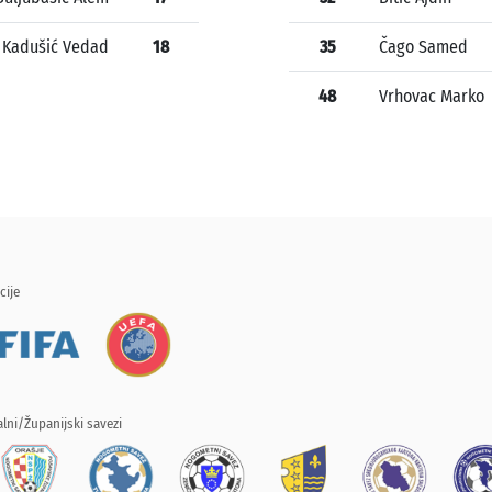
Kadušić Vedad
18
35
Čago Samed
48
Vrhovac Marko
cije
lni/Županijski savezi