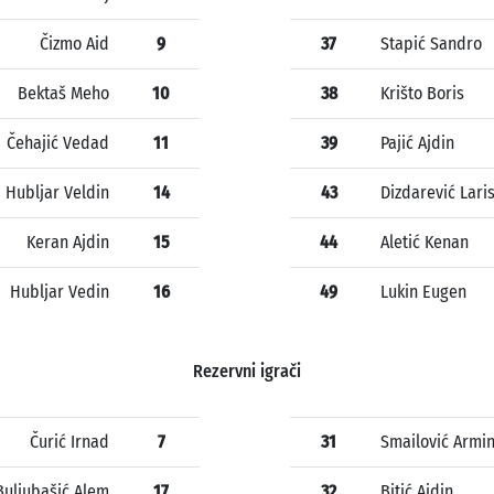
Čizmo Aid
9
37
Stapić Sandro
Bektaš Meho
10
38
Krišto Boris
Čehajić Vedad
11
39
Pajić Ajdin
Hubljar Veldin
14
43
Dizdarević Lari
Keran Ajdin
15
44
Aletić Kenan
Hubljar Vedin
16
49
Lukin Eugen
Rezervni igrači
Čurić Irnad
7
31
Smailović Armi
Buljubašić Alem
17
32
Bitić Ajdin