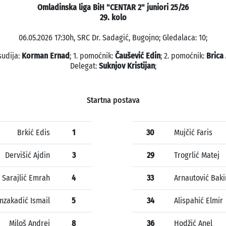
Omladinska liga BiH "CENTAR 2" juniori 25/26
29. kolo
06.05.2026 17:30h, SRC Dr. Sadagić, Bugojno; Gledalaca: 10;
sudija:
Korman Ernad
; 1. pomoćnik:
Čaušević Edin
; 2. pomoćnik:
Brica
Delegat:
Suknjov Kristijan
;
Startna postava
Brkić Edis
1
30
Mujčić Faris
Dervišić Ajdin
3
29
Trogrlić Matej
Sarajlić Emrah
4
33
Arnautović Baki
zakadić Ismail
5
34
Alispahić Elmir
Miloš Andrej
8
36
Hodžić Anel