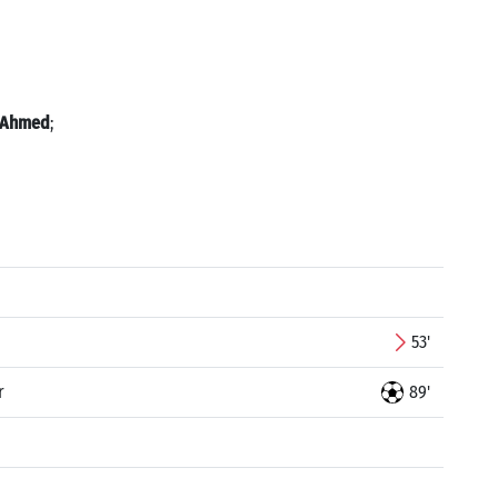
 Ahmed
;
53'
r
89'