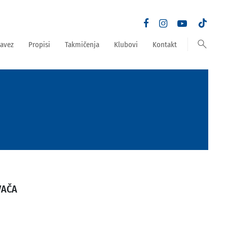
search
avez
Propisi
Takmičenja
Klubovi
Kontakt
VAČA