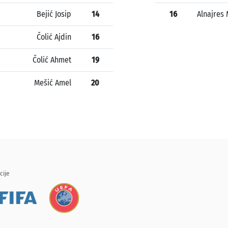
Bejić Josip
14
16
Alnajres
Čolić Ajdin
16
Čolić Ahmet
19
Mešić Amel
20
cije