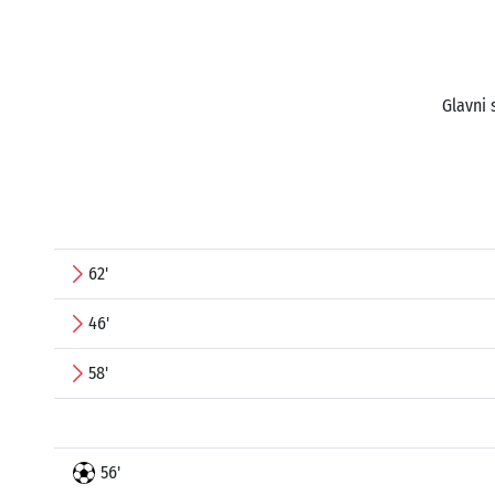
Glavni 
62'
46'
58'
56'