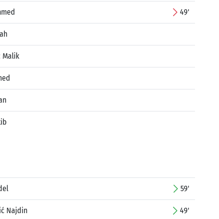
Ahmed
49'
rah
 Malik
med
an
kib
del
59'
ć Najdin
49'