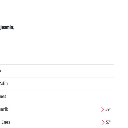
 Jasmin
;
r
Adin
rnes
Tarik
59'
ć Enes
57'