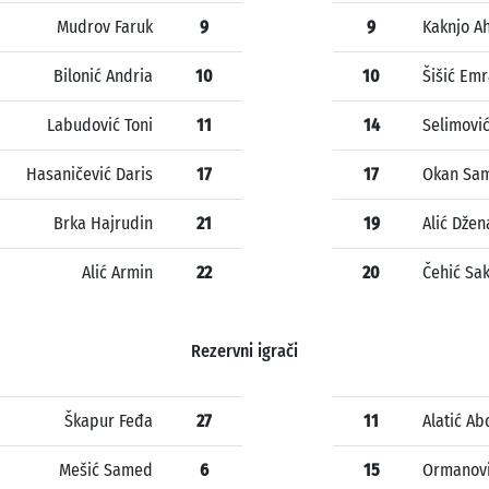
Mudrov Faruk
9
9
Kaknjo 
Bilonić Andria
10
10
Šišić Em
Labudović Toni
11
14
Selimović
Hasaničević Daris
17
17
Okan Sa
Brka Hajrudin
21
19
Alić Džen
Alić Armin
22
20
Čehić Sa
Rezervni igrači
Škapur Feđa
27
11
Alatić Ab
Mešić Samed
6
15
Ormanovi