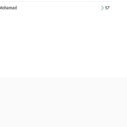
 Mohamad
57'