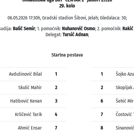
29. kolo
06.05.2026 17:30h, Gradski stadion Šibovi, Jelah; Gledalaca: 30;
sudija:
Balić Semir
; 1. pomoćnik:
Nuhanović Osmo
; 2. pomoćnik:
Rakić
Delegat:
Tursić Adnan
;
Startna postava
Avdušinović Bilal
1
1
Šojko Azu
Skulić Mahir
2
2
Skopljak 
Hatibović Kenan
3
6
Šehić Mi
Krličević Tarik
4
7
Čostović 
Ahmić Ensar
7
8
Sinanovi