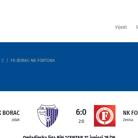
Vijesti
S
 2
FK BORAC-NK FORTUNA
6:0
K BORAC
NK F
Jelah
Zenica
2:0
Omladinska liga BiH "CENTAR 2" juniori 25/26