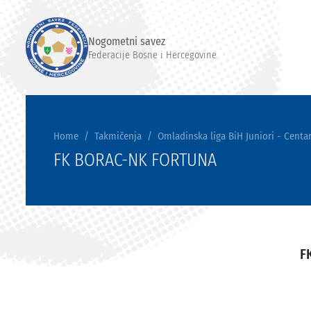
Nogometni savez
Federacije Bosne i Hercegovine
Home
Takmičenja
Omladinska liga BiH Juniori - Centar
FK BORAC-NK FORTUNA
F