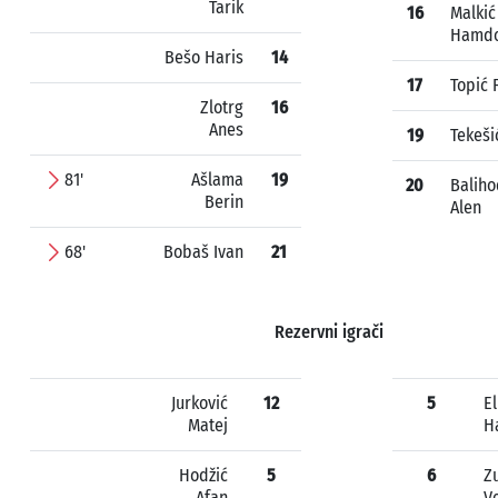
Tarik
16
Malkić
Hamd
Bešo Haris
14
17
Topić F
Zlotrg
16
Anes
19
Tekeši
81'
Ašlama
19
20
Baliho
Berin
Alen
68'
Bobaš Ivan
21
Rezervni igrači
Jurković
12
5
E
Matej
H
Hodžić
5
6
Z
Afan
V