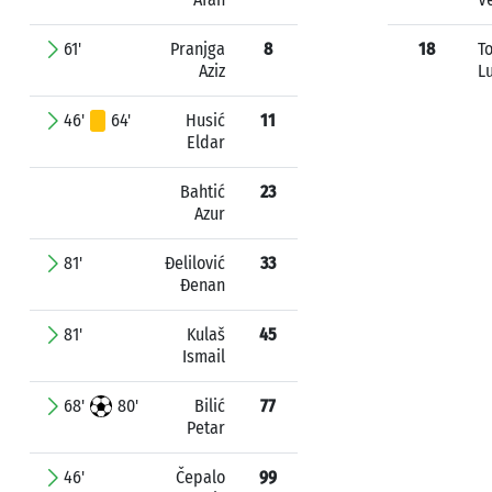
61'
Pranjga
8
18
T
Aziz
L
46'
64'
Husić
11
Eldar
Bahtić
23
Azur
81'
Đelilović
33
Đenan
81'
Kulaš
45
Ismail
68'
80'
Bilić
77
Petar
46'
Čepalo
99