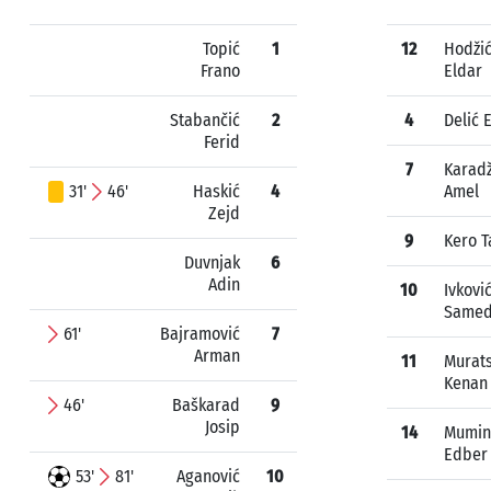
Topić
1
12
Hodži
Frano
Eldar
Stabančić
2
4
Delić 
Ferid
7
Karad
31'
46'
Haskić
4
Amel
Zejd
9
Kero T
Duvnjak
6
Adin
10
Ivkovi
Same
61'
Bajramović
7
Arman
11
Murat
Kenan
46'
Baškarad
9
Josip
14
Mumin
Edber
53'
81'
Aganović
10