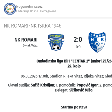
Nogometni savez
Federacije Bosne i Hercegovine
NK ROMARI-NK ISKRA 1946
2:0
NK ROMARI
Divjak Vitez
0:0
Omladinska liga BiH "CENTAR 2" juniori 25/26
29. kolo
06.05.2026 17:30h, Stadion Rijeka Vitez, Rijeka-Vitez; Gled
Glavni sudija:
Sučić Kristijan
; 1. pomoćnik:
Popović Igor
; 2. pom
Delegat:
Slišković Mišo
;
Startna postava