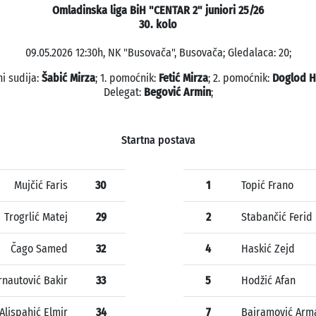
Omladinska liga BiH "CENTAR 2" juniori 25/26
30. kolo
09.05.2026 12:30h, NK "Busovača", Busovača; Gledalaca: 20;
i sudija:
Šabić Mirza
; 1. pomoćnik:
Fetić Mirza
; 2. pomoćnik:
Doglod H
Delegat:
Begović Armin
;
Startna postava
Mujčić Faris
30
1
Topić Frano
Trogrlić Matej
29
2
Stabančić Ferid
Čago Samed
32
4
Haskić Zejd
rnautović Bakir
33
5
Hodžić Afan
Alispahić Elmir
34
7
Bajramović Arm