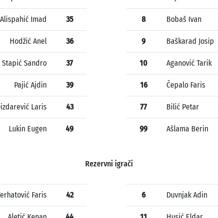
Alispahić Imad
35
8
Bobaš Ivan
Hodžić Anel
36
9
Baškarad Josip
Stapić Sandro
37
10
Aganović Tarik
Pajić Ajdin
39
16
Čepalo Faris
izdarević Laris
43
77
Bilić Petar
Lukin Eugen
49
99
Ašlama Berin
Rezervni igrači
Ferhatović Faris
42
6
Duvnjak Adin
Aletić Kenan
44
11
Husić Eldar