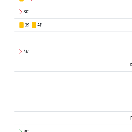
80'
39'
41'
46'
D
80'