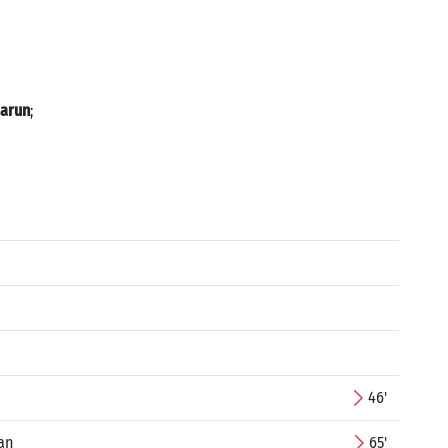
arun
;
46'
an
65'