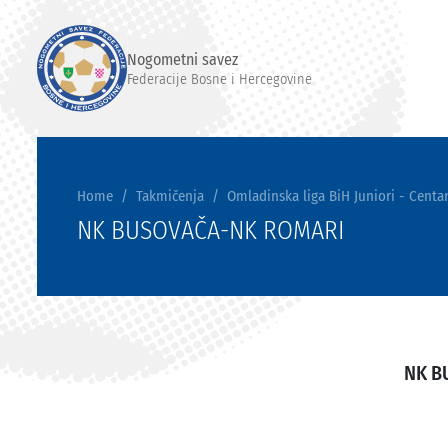
Nogometni savez
Federacije Bosne i Hercegovine
Home
Takmičenja
Omladinska liga BiH Juniori - Centar
NK BUSOVAČA-NK ROMARI
NK B