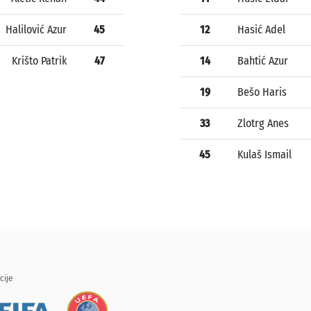
Halilović Azur
45
12
Hasić Adel
Krišto Patrik
47
14
Bahtić Azur
19
Bešo Haris
33
Zlotrg Anes
45
Kulaš Ismail
cije