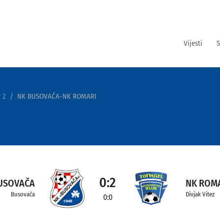
Vijesti
S
 2
NK BUSOVAČA-NK ROMARI
0:2
USOVAČA
NK ROM
Busovača
Divjak Vitez
0:0