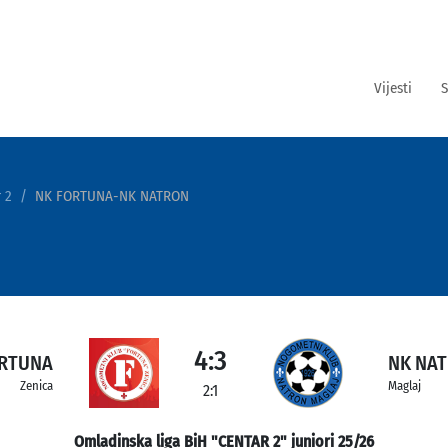
Vijesti
S
 2
NK FORTUNA-NK NATRON
4:3
ORTUNA
NK NA
Zenica
Maglaj
2:1
Omladinska liga BiH "CENTAR 2" juniori 25/26