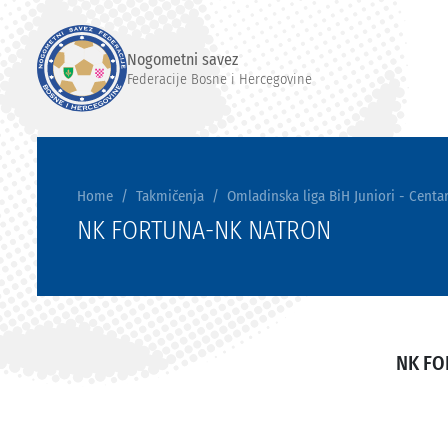
Nogometni savez
Federacije Bosne i Hercegovine
Home
Takmičenja
Omladinska liga BiH Juniori - Centar
NK FORTUNA-NK NATRON
NK F