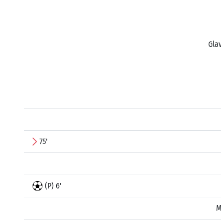
Glav
75'
(P) 6'
M