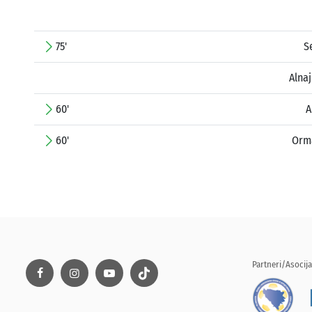
75'
S
Alna
60'
A
60'
Orm
Partneri/Asocija