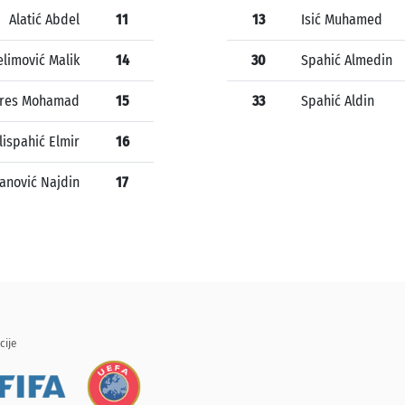
Alatić Abdel
11
13
Isić Muhamed
elimović Malik
14
30
Spahić Almedin
jres Mohamad
15
33
Spahić Aldin
lispahić Elmir
16
anović Najdin
17
cije