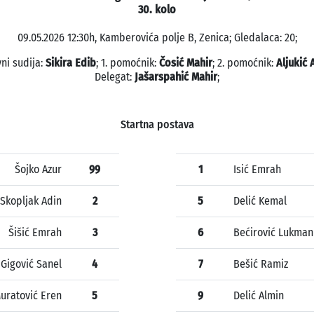
30. kolo
09.05.2026 12:30h, Kamberovića polje B, Zenica; Gledalaca: 20;
ni sudija:
Sikira Edib
; 1. pomoćnik:
Čosić Mahir
; 2. pomoćnik:
Aljukić 
Delegat:
Jašarspahić Mahir
;
Startna postava
Šojko Azur
99
1
Isić Emrah
Skopljak Adin
2
5
Delić Kemal
Šišić Emrah
3
6
Bećirović Lukman
Gigović Sanel
4
7
Bešić Ramiz
uratović Eren
5
9
Delić Almin