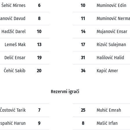
Šehić Mirnes
6
10
Muminović Edin
tanović Davud
8
11
Muminović Nerm
Hadžić Darel
10
14
Mujanović Ensar
Lemeš Mak
13
17
Rizvić Sulejman
Delić Ensar
19
31
Halilović Halid
Čehić Sakib
20
34
Kapić Amer
Rezervni igrači
Čostović Tarik
7
25
Muhić Emrah
ispahić Harun
9
8
Mašić Irfan