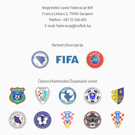
Nogometni savez Federacije BiH
Franca Lehara 3, 71000 Sarajevo
Telefon: +387 33 556 650
E-mail:
federacija@nsfbih.ba
Partneri/Asocijacije
Članovi/Kantonalni/Županijski savezi