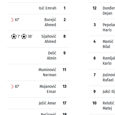
Isić Emrah
1
12
Dunđer
Dejan
67'
Burejić
2
Ahmed
3
Pepela
Haris
7'
38'
Sijahović
8
Ahmed
4
Mamić
Bilal
Delić
9
Almin
6
Ramlja
Karlo
Muminović
11
Nerman
7
Jozinov
Rafael
87'
Mujanović
13
Ensar
9
Jukić Ili
Jašić Amar
17
10
Relotić
Matej
Bećirović
18