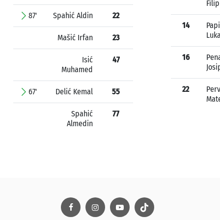
Filip
87'
Spahić Aldin
22
14
Papi
Luk
Mašić Irfan
23
16
Pen
Isić
47
Josi
Muhamed
22
Per
67'
Delić Kemal
55
Mat
Spahić
77
Almedin