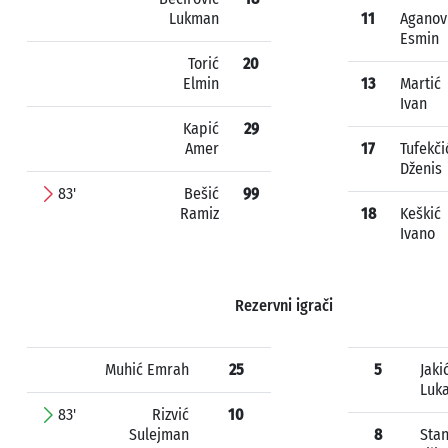
Lukman
11
Aganov
Esmin
Torić
20
Elmin
13
Martić
Ivan
Kapić
29
Amer
17
Tufekči
Dženis
83'
Bešić
99
Ramiz
18
Keškić
Ivano
Rezervni igrači
Muhić Emrah
25
5
Jaki
Luk
83'
Rizvić
10
Sulejman
8
Stan