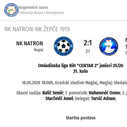
Nogometni savez
Federacije Bosne i Hercegovine
NK NATRON-NK ŽEPČE 1919
2:1
NK NATRON
Maglaj
2:1
Ž
Omladinska liga BiH "CENTAR 2" juniori 25/26
31. kolo
18.05.2026 18:00h, Gradski stadion Maglaj, Maglaj; Gledala
Glavni sudija:
Balić Semir
; 1. pomoćnik:
Nuhanović Osmo
; 2
Starčević Amel
; Delegat:
Tursić Adnan
;
Startna postava