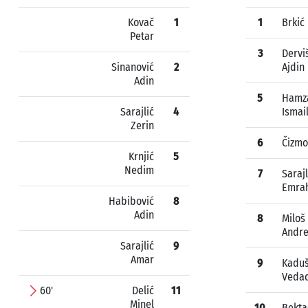
Kovač
1
1
Brkić
Petar
3
Dervi
Sinanović
2
Ajdin
Adin
5
Hamz
Sarajlić
4
Ismai
Zerin
6
Čizmo
Krnjić
5
Nedim
7
Sarajl
Emra
Habibović
8
Adin
8
Miloš
Andre
Sarajlić
9
Amar
9
Kaduš
Veda
60'
Delić
11
Minel
10
Bekta