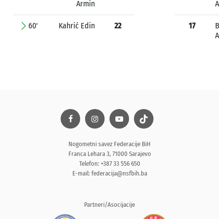
Armin
60'
Kahrić Edin
22
17
B
A
Nogometni savez Federacije BiH
Franca Lehara 3, 71000 Sarajevo
Telefon: +387 33 556 650
E-mail:
federacija@nsfbih.ba
Partneri/Asocijacije