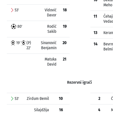
Meho
53'
Vidović
18
Davor
11
Čehaj
Veda
80'
Rodić
19
Sakib
13
Keran
19'
(P)
Sinanović
20
14
Bevrn
22'
Benjamin
Belmi
Matuka
21
David
Rezervni igrači
53'
Zirdum Đemil
10
2
Ć
Silajdžija
16
4
M