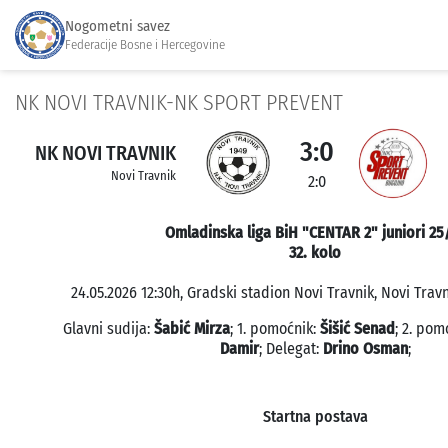
Nogometni savez
Federacije Bosne i Hercegovine
NK NOVI TRAVNIK-NK SPORT PREVENT
3:0
NK NOVI TRAVNIK
Novi Travnik
2:0
Omladinska liga BiH "CENTAR 2" juniori 25
32. kolo
24.05.2026 12:30h, Gradski stadion Novi Travnik, Novi Travn
Glavni sudija:
Šabić Mirza
; 1. pomoćnik:
Šišić Senad
; 2. pom
Damir
; Delegat:
Drino Osman
;
Startna postava