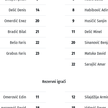
Delić Denis
14
8
Habibović Adi
Omerdić Enez
20
9
Husičić Sanjin
Bradić Bilal
21
11
Delić Minel
Bešo Faris
22
20
Sinanović Ben
Grabus Faris
23
21
Matuka David
22
Sarajlić Amar
Rezervni igrači
Omerović Edin
11
12
Silajdžija Armi
Lovrenović David
18
15
Vidović Davor