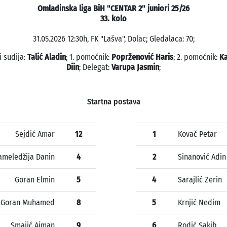
Omladinska liga BiH "CENTAR 2" juniori 25/26
33. kolo
31.05.2026 12:30h, FK "Lašva", Dolac; Gledalaca: 70;
i sudija:
Talić Aladin
; 1. pomoćnik:
Poprženović Haris
; 2. pomoćnik:
Ka
Diin
; Delegat:
Varupa Jasmin
;
Startna postava
Sejdić Amar
12
1
Kovač Petar
meledžija Danin
4
2
Sinanović Adin
Goran Elmin
5
4
Sarajlić Zerin
Goran Muhamed
8
5
Krnjić Nedim
Smajić Ajman
9
6
Rodić Sakib