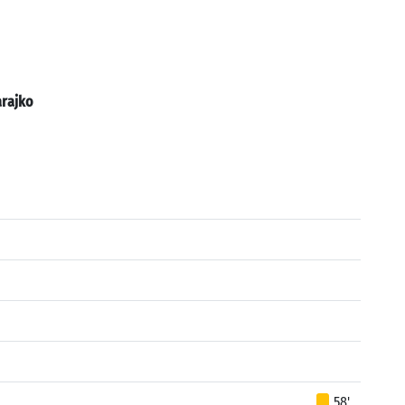
rajko
58'