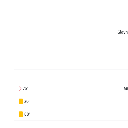
Glavn
76'
Ma
20'
88'