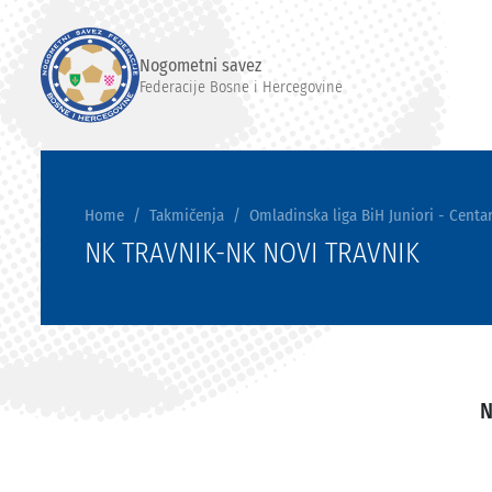
Nogometni savez
Federacije Bosne i Hercegovine
Home
Takmičenja
Omladinska liga BiH Juniori - Centar
NK TRAVNIK-NK NOVI TRAVNIK
N