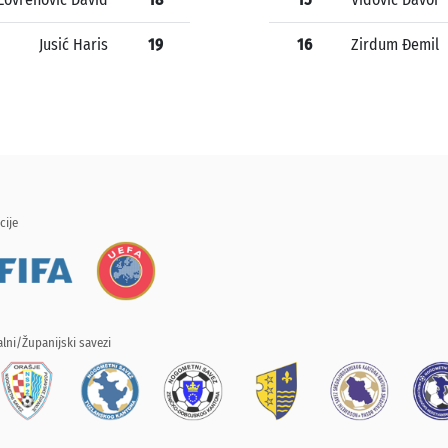
Jusić Haris
19
16
Zirdum Đemil
cije
lni/Županijski savezi