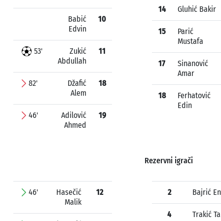
14
Gluhić Bakir
Babić
10
Edvin
15
Parić
Mustafa
53'
Zukić
11
Abdullah
17
Sinanović
Amar
82'
Džafić
18
Alem
18
Ferhatović
Edin
46'
Adilović
19
Ahmed
Rezervni igrači
46'
Hasečić
12
2
Bajrić En
Malik
4
Trakić Ta