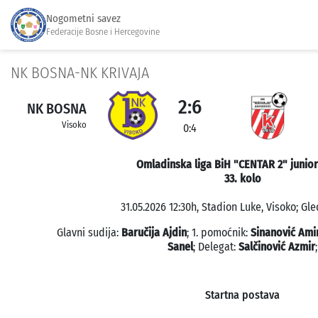
Nogometni savez
Federacije Bosne i Hercegovine
NK BOSNA-NK KRIVAJA
2:6
NK BOSNA
Visoko
0:4
Omladinska liga BiH "CENTAR 2" junior
33. kolo
31.05.2026 12:30h, Stadion Luke, Visoko; Gle
Glavni sudija:
Baručija Ajdin
; 1. pomoćnik:
Sinanović Ami
Sanel
; Delegat:
Salčinović Azmir
;
Startna postava