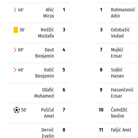
46'
Ahić
1
1
Rahmanović
Mirza
Adin
38'
Redžić
3
3
Odobašić
Mustafa
Vedad
69'
Daut
4
7
Mujkić
Benjamin
Ensar
46'
Kutić
5
8
Sojkić
Benjamin
Hanan
Džafić
6
9
Hasančević
Muhamed
Ensar
56'
Puščul
7
10
Čamdžić
Amel
Nedim
Dervić
8
11
Faljić Anel
Evelin