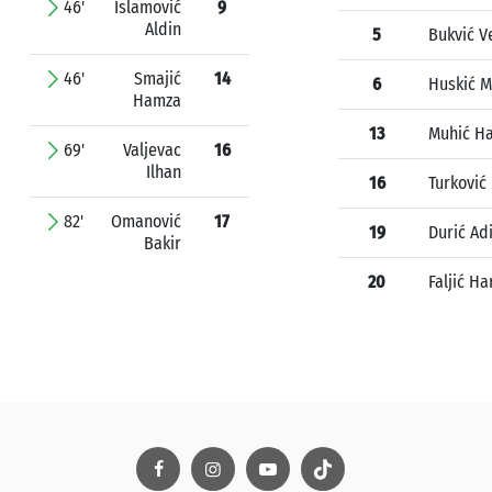
46'
Islamović
9
Aldin
5
Bukvić 
46'
Smajić
14
6
Huskić 
Hamza
13
Muhić H
69'
Valjevac
16
Ilhan
16
Turkovi
82'
Omanović
17
19
Durić Ad
Bakir
20
Faljić Ha