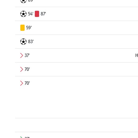
54'
87'
59'
83'
37'
H
70'
70'