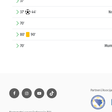
37'
37'
44'
N
70'
80'
90'
70'
Mum
Partneri/Asocija