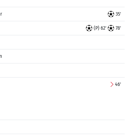
ir
35'
(P) 62'
78'
n
46'