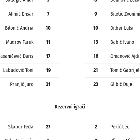
Ahmić Ensar
7
9
Biletić Zvonim
Bilonić Andria
10
10
Dilber Luka
Mudrov Faruk
11
13
Babić Ivano
asaničević Daris
17
16
Omanović Ajdi
Labudović Toni
19
21
Tomić Gabrijel
Pranjić Juro
21
23
Glibić Duje
Rezervni igrači
Škapur Feđa
27
2
Pekić Leo