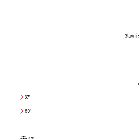
Glavni 
37'
80'
89'