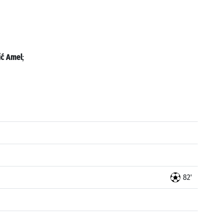
ić Amel
;
82'