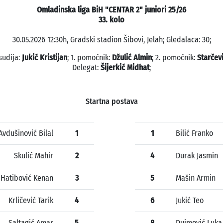
Omladinska liga BiH "CENTAR 2" juniori 25/26
33. kolo
30.05.2026 12:30h, Gradski stadion Šibovi, Jelah; Gledalaca: 30;
sudija:
Jukić Kristijan
; 1. pomoćnik:
Džulić Almin
; 2. pomoćnik:
Starčev
Delegat:
Šijerkić Midhat
;
Startna postava
Avdušinović Bilal
1
1
Bilić Franko
Skulić Mahir
2
4
Durak Jasmin
Hatibović Kenan
3
5
Mašin Armin
Krličević Tarik
4
6
Jukić Teo
Saltagić Amar
5
8
Dujmović Luka