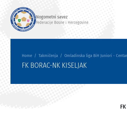
Nogometni savez
Federacije Bosne i Hercegovine
Home
Takmičenja
Omladinska liga BiH Juniori - Centar
FK BORAC-NK KISELJAK
FK