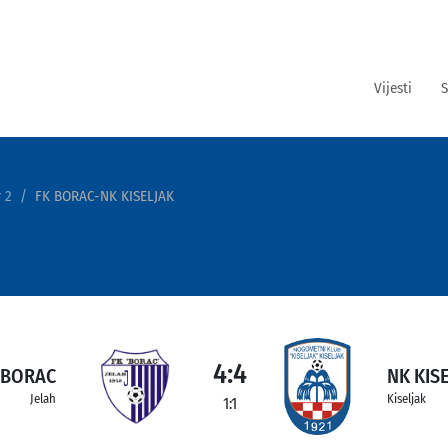
Vijesti
S
 2
FK BORAC-NK KISELJAK
4:4
 BORAC
NK KIS
Jelah
Kiseljak
1:1