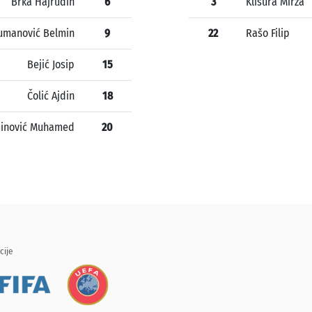
Brka Hajrudin
6
3
Klisura Mirza
umanović Belmin
9
22
Rašo Filip
Bejić Josip
15
Čolić Ajdin
18
inović Muhamed
20
cije