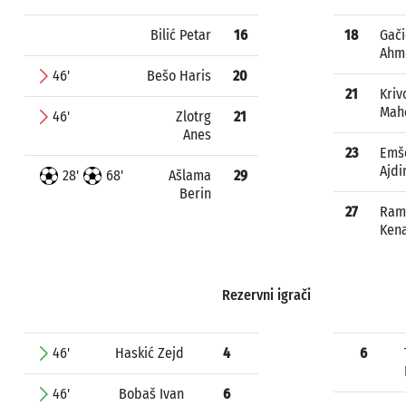
Bilić Petar
16
18
Gači
Ahm
46'
Bešo Haris
20
21
Kriv
Mah
46'
Zlotrg
21
Anes
23
Emš
Ajdi
28'
68'
Ašlama
29
Berin
27
Ram
Ken
Rezervni igrači
46'
Haskić Zejd
4
6
46'
Bobaš Ivan
6