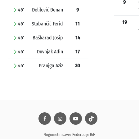
9
46'
Đelilović Đenan
9
19
46'
Stabančić Ferid
11
46'
Baškarad Josip
14
46'
Duvnjak Adin
17
46'
Pranjga Aziz
30
Nogometni savez Federacije BiH