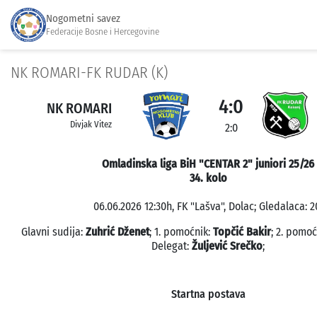
Nogometni savez
Federacije Bosne i Hercegovine
NK ROMARI-FK RUDAR (K)
4:0
NK ROMARI
Divjak Vitez
2:0
Omladinska liga BiH "CENTAR 2" juniori 25/26
34. kolo
06.06.2026 12:30h, FK "Lašva", Dolac; Gledalaca: 2
Glavni sudija:
Zuhrić Dženet
; 1. pomoćnik:
Topčić Bakir
; 2. pomoć
Delegat:
Žuljević Srečko
;
Startna postava