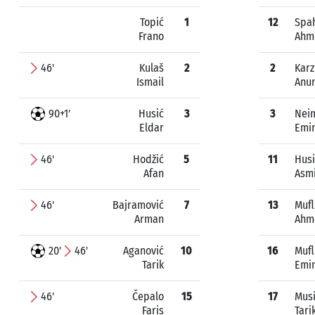
Topić
1
12
Spa
Frano
Ahm
46'
Kulaš
2
2
Karz
Ismail
Anu
90+1'
Husić
3
3
Neim
Eldar
Emi
46'
Hodžić
5
11
Husi
Afan
Asm
46'
Bajramović
7
13
Mufl
Arman
Ahm
20'
46'
Aganović
10
16
Mufl
Tarik
Emi
46'
Čepalo
15
17
Mus
Faris
Tari