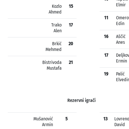
Elmir
Kozlo
15
Ahmed
11
Omero
Edin
Trako
17
Alen
16
Aščić
Anes
Brkić
20
Mehmed
17
Deljko
Ermin
Bistrivoda
21
Mustafa
19
Palić
Elvedi
Rezervni igrači
Mušanović
5
13
Lovreno
Armin
David