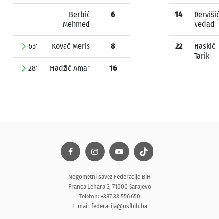
Berbić
6
14
Derviši
Mehmed
Vedad
63'
Kovač Meris
8
22
Haskić
Tarik
28'
Hadžić Amar
16
Nogometni savez Federacije BiH
Franca Lehara 3, 71000 Sarajevo
Telefon: +387 33 556 650
E-mail:
federacija@nsfbih.ba