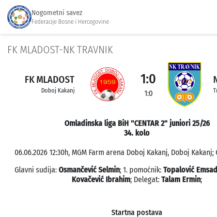
Nogometni savez
Federacije Bosne i Hercegovine
FK MLADOST-NK TRAVNIK
1:0
FK MLADOST
Doboj Kakanj
T
1:0
Omladinska liga BiH "CENTAR 2" juniori 25/26
34. kolo
06.06.2026 12:30h, MGM Farm arena Doboj Kakanj, Doboj Kakanj; 
Glavni sudija:
Osmančević Selmin
; 1. pomoćnik:
Topalović Emsa
Kovačević Ibrahim
; Delegat:
Talam Ermin
;
Startna postava