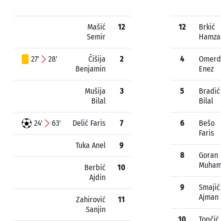
Mašić
12
12
Brkić
Semir
Hamza
27'
28'
Čišija
2
4
Omerd
Benjamin
Enez
Mušija
3
5
Bradić
Bilal
Bilal
24'
63'
Delić Faris
7
6
Bešo
Faris
Tuka Anel
9
8
Goran
Muha
Berbić
10
Ajdin
9
Smajić
Ajman
Zahirović
11
Sanjin
10
Topčić