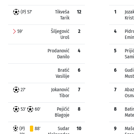
(P) 57'
Tikveša
12
1
Joza
Tarik
Krist
59'
Šiljegović
2
4
Pidr
Uroš
Emi
Prodanović
4
5
Priji
Danilo
Sami
Bratić
6
6
Gudi
Vasilije
Must
27'
Jokanović
7
7
Abaz
Tibor
Osm
53'
60'
Pejičić
8
8
Bati
Blagoje
Mat
(P)
88'
Sudar
10
9
Maše