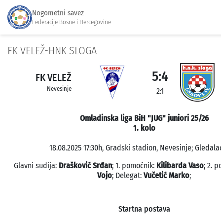
Nogometni savez
Federacije Bosne i Hercegovine
FK VELEŽ-HNK SLOGA
5:4
FK VELEŽ
Nevesinje
2:1
Omladinska liga BiH "JUG" juniori 25/26
1. kolo
18.08.2025 17:30h, Gradski stadion, Nevesinje; Gledalac
Glavni sudija:
Drašković Srđan
; 1. pomoćnik:
Kilibarda Vaso
; 2. 
Vojo
; Delegat:
Vučetić Marko
;
Startna postava