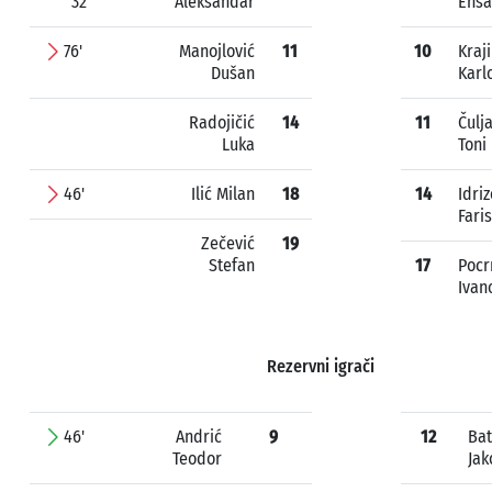
32'
Aleksandar
Ensa
76'
Manojlović
11
10
Kraj
Dušan
Karl
Radojičić
14
11
Čulj
Luka
Toni
46'
Ilić Milan
18
14
Idriz
Faris
Zečević
19
Stefan
17
Pocr
Ivan
Rezervni igrači
46'
Andrić
9
12
Bat
Teodor
Jak