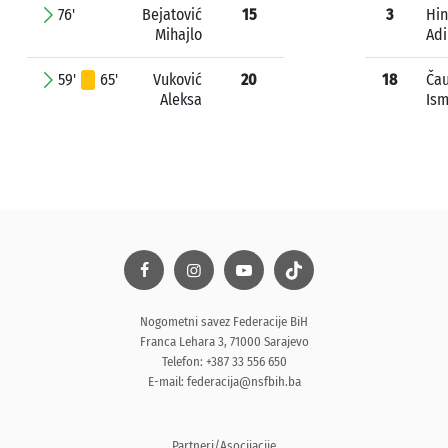
76'
Bejatović
15
3
Hin
Mihajlo
Adi
59'
65'
Vuković
20
18
Čau
Aleksa
Ism
Nogometni savez Federacije BiH
Franca Lehara 3, 71000 Sarajevo
Telefon: +387 33 556 650
E-mail:
federacija@nsfbih.ba
Partneri/Asocijacije