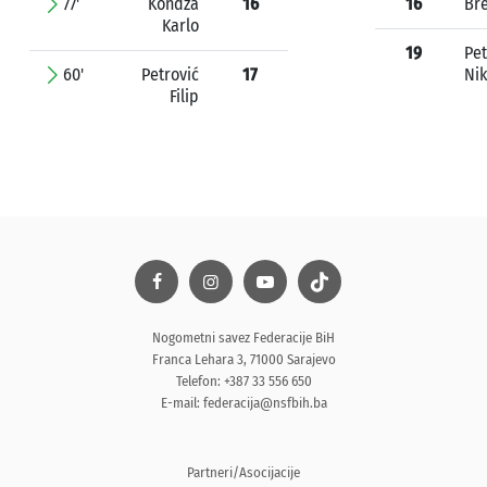
77'
Kondža
16
16
Bre
Karlo
19
Pet
60'
Petrović
17
Nik
Filip
Nogometni savez Federacije BiH
Franca Lehara 3, 71000 Sarajevo
Telefon: +387 33 556 650
E-mail:
federacija@nsfbih.ba
Partneri/Asocijacije