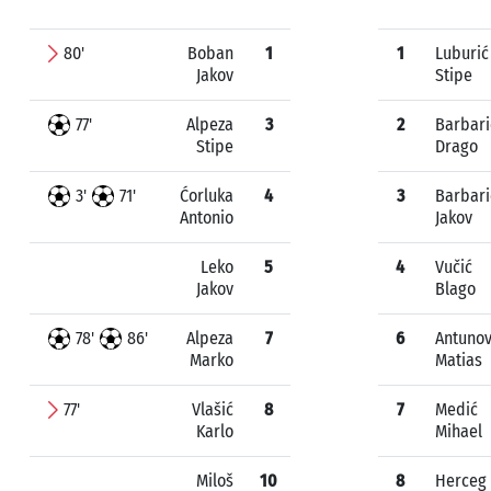
80'
Boban
1
1
Luburić
Jakov
Stipe
77'
Alpeza
3
2
Barbari
Stipe
Drago
3'
71'
Ćorluka
4
3
Barbari
Antonio
Jakov
Leko
5
4
Vučić
Jakov
Blago
78'
86'
Alpeza
7
6
Antunov
Marko
Matias
77'
Vlašić
8
7
Medić
Karlo
Mihael
Miloš
10
8
Herceg