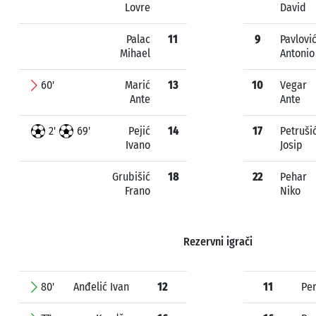
Lovre
David
Palac
11
9
Pavlovi
Mihael
Antonio
60'
Marić
13
10
Vegar
Ante
Ante
2'
69'
Pejić
14
17
Petruši
Ivano
Josip
Grubišić
18
22
Pehar
Frano
Niko
Rezervni igrači
80'
Anđelić Ivan
12
11
Per