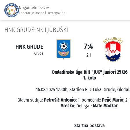
Nogometni savez
Federacije Bosne i Hercegovine
HNK GRUDE-NK LJUBUŠKI
7:4
HNK GRUDE
Grude
2:1
Omladinska liga BiH "JUG" juniori 25/26
1. kolo
16.08.2025 12:30h, Stadion Elić Luka, Grude; Gledal
Glavni sudija:
Petrušić Antonio
; 1. pomoćnik:
Pejić Mario
; 2
Srećko
; Delegat:
Mate Madžar
;
Startna postava