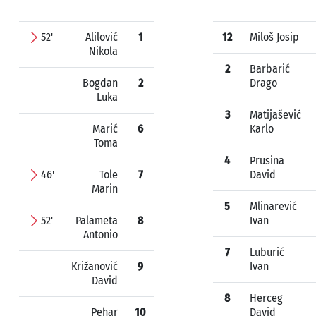
52'
Alilović
1
12
Miloš Josip
Nikola
2
Barbarić
Bogdan
2
Drago
Luka
3
Matijašević
Marić
6
Karlo
Toma
4
Prusina
46'
Tole
7
David
Marin
5
Mlinarević
52'
Palameta
8
Ivan
Antonio
7
Luburić
Križanović
9
Ivan
David
8
Herceg
Pehar
10
David