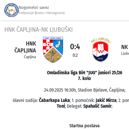
Nogometni savez
Federacije Bosne i Hercegovine
HNK ČAPLJINA-NK LJUBUŠKI
HNK
0:4
NK
ČAPLJINA
LJub
0:2
Čapljina
Omladinska liga BiH "JUG" juniori 25/26
7. kolo
24.09.2025 16:30h, Stadion Bjelave, Čapljina;
Glavni sudija:
Čabarkapa Luka
; 1. pomoćnik:
Jakić Mirza
; 2. p
Toni
; Delegat:
Spahalić Samir
;
Startna postava