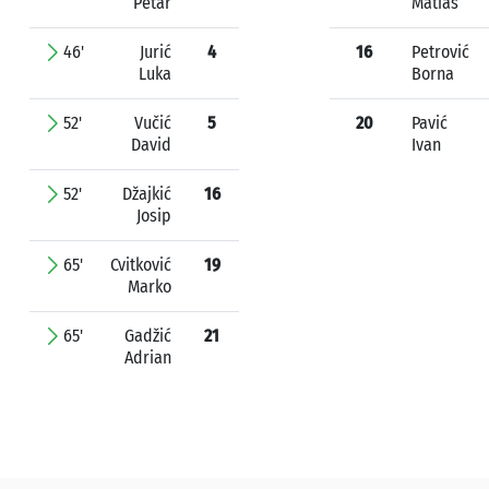
Petar
Matias
46'
Jurić
4
16
Petrović
Luka
Borna
52'
Vučić
5
20
Pavić
David
Ivan
52'
Džajkić
16
Josip
65'
Cvitković
19
Marko
65'
Gadžić
21
Adrian