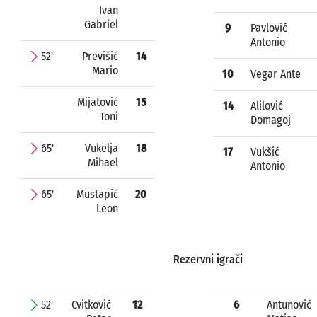
Ivan
Gabriel
9
Pavlović
Antonio
52'
Previšić
14
Mario
10
Vegar Ante
Mijatović
15
14
Alilović
Toni
Domagoj
65'
Vukelja
18
17
Vukšić
Mihael
Antonio
65'
Mustapić
20
Leon
Rezervni igrači
52'
Cvitković
12
6
Antunović