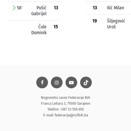
58'
Pušić
13
13
Ilić Milan
Gabrijel
19
Šiljegović
Čule
15
Uroš
Dominik
Nogometni savez Federacije BiH
Franca Lehara 3, 71000 Sarajevo
Telefon: +387 33 556 650
E-mail:
federacija@nsfbih.ba