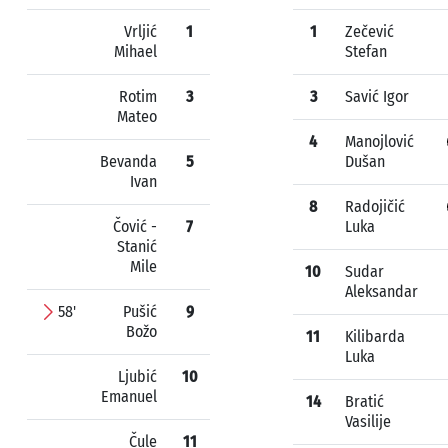
Vrljić
1
1
Zečević
Mihael
Stefan
Rotim
3
3
Savić Igor
Mateo
4
Manojlović
Bevanda
5
Dušan
Ivan
8
Radojičić
Čović -
7
Luka
Stanić
Mile
10
Sudar
Aleksandar
58'
Pušić
9
Božo
11
Kilibarda
Luka
Ljubić
10
Emanuel
14
Bratić
Vasilije
Čule
11