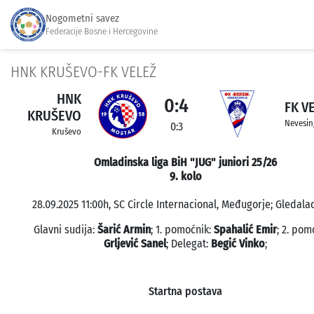
Nogometni savez
Federacije Bosne i Hercegovine
HNK KRUŠEVO-FK VELEŽ
HNK
0:4
FK V
KRUŠEVO
Nevesin
0:3
Kruševo
Omladinska liga BiH "JUG" juniori 25/26
9. kolo
28.09.2025 11:00h, SC Circle Internacional, Međugorje; Gledalac
Glavni sudija:
Šarić Armin
; 1. pomoćnik:
Spahalić Emir
; 2. pom
Grljević Sanel
; Delegat:
Begić Vinko
;
Startna postava