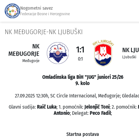
Nogometni savez
Federacije Bosne i Hercegovine
NK MEĐUGORJE-NK LJUBUŠKI
NK
1:1
NK LJ
MEĐUGORJE
LJubuški
0:1
Međugorje
Omladinska liga BiH "JUG" juniori 25/26
9. kolo
27.09.2025 12:30h, SC Circle Internacional, Međugorje; Gledalac
Glavni sudija:
Raič Luka
; 1. pomoćnik:
Jelonjić Toni
; 2. pomoćnik:
Antonio
; Delegat:
Peco Fadil
;
Startna postava