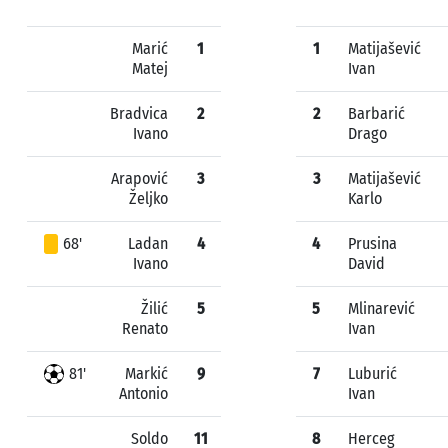
Marić
1
1
Matijašević
Matej
Ivan
Bradvica
2
2
Barbarić
Ivano
Drago
Arapović
3
3
Matijašević
Željko
Karlo
68'
Ladan
4
4
Prusina
Ivano
David
Žilić
5
5
Mlinarević
Renato
Ivan
81'
Markić
9
7
Luburić
Antonio
Ivan
Soldo
11
8
Herceg