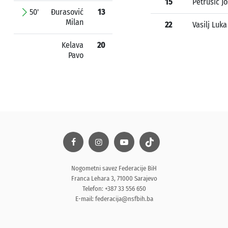
15
Petrušić Jo
50'
Đurasović
13
Milan
22
Vasilj Luka
Kelava
20
Pavo
Nogometni savez Federacije BiH
Franca Lehara 3, 71000 Sarajevo
Telefon: +387 33 556 650
E-mail:
federacija@nsfbih.ba