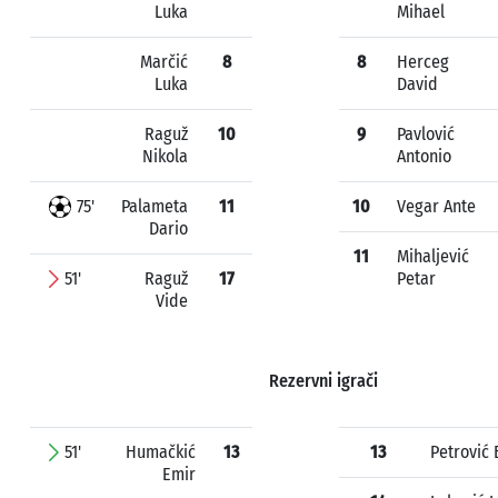
Luka
Mihael
Marčić
8
8
Herceg
Luka
David
Raguž
10
9
Pavlović
Nikola
Antonio
75'
Palameta
11
10
Vegar Ante
Dario
11
Mihaljević
51'
Raguž
17
Petar
Vide
Rezervni igrači
51'
Humačkić
13
13
Petrović
Emir