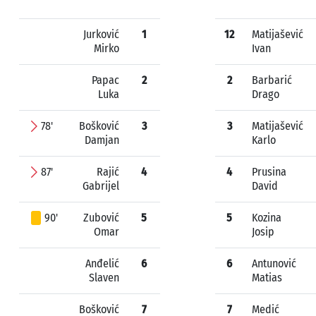
Jurković
1
12
Matijašević
Mirko
Ivan
Papac
2
2
Barbarić
Luka
Drago
78'
Bošković
3
3
Matijašević
Damjan
Karlo
87'
Rajić
4
4
Prusina
Gabrijel
David
90'
Zubović
5
5
Kozina
Omar
Josip
Anđelić
6
6
Antunović
Slaven
Matias
Bošković
7
7
Medić