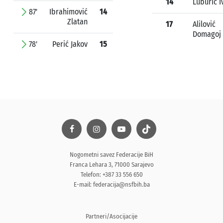
14
Luburić I
87'
Ibrahimović
14
Zlatan
17
Alilović
Domagoj
78'
Perić Jakov
15
Nogometni savez Federacije BiH
Franca Lehara 3, 71000 Sarajevo
Telefon: +387 33 556 650
E-mail:
federacija@nsfbih.ba
Partneri/Asocijacije