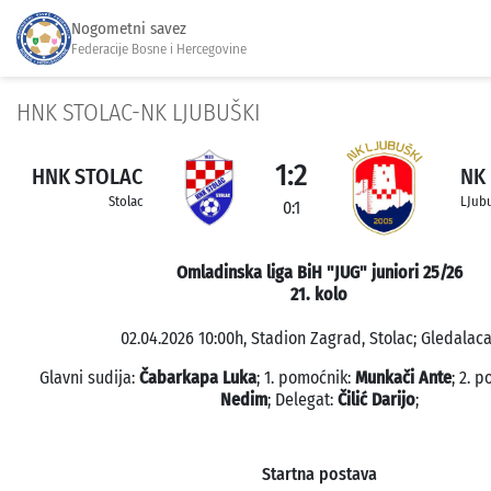
Nogometni savez
Federacije Bosne i Hercegovine
HNK STOLAC-NK LJUBUŠKI
1:2
HNK STOLAC
NK
Stolac
LJub
0:1
Omladinska liga BiH "JUG" juniori 25/26
21. kolo
02.04.2026 10:00h, Stadion Zagrad, Stolac; Gledalaca:
Glavni sudija:
Čabarkapa Luka
; 1. pomoćnik:
Munkači Ante
; 2. 
Nedim
; Delegat:
Čilić Darijo
;
Startna postava