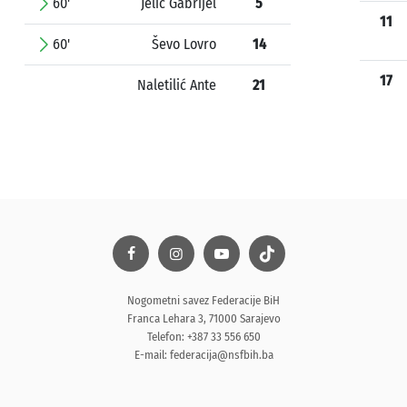
60'
Jelić Gabrijel
5
11
60'
Ševo Lovro
14
17
Naletilić Ante
21
Nogometni savez Federacije BiH
Franca Lehara 3, 71000 Sarajevo
Telefon: +387 33 556 650
E-mail:
federacija@nsfbih.ba