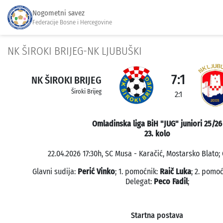
Nogometni savez
Federacije Bosne i Hercegovine
NK ŠIROKI BRIJEG-NK LJUBUŠKI
7:1
NK ŠIROKI BRIJEG
Široki Brijeg
2:1
Omladinska liga BiH "JUG" juniori 25/26
23. kolo
22.04.2026 17:30h, SC Musa - Karačić, Mostarsko Blato; 
Glavni sudija:
Perić Vinko
; 1. pomoćnik:
Raič Luka
; 2. pomo
Delegat:
Peco Fadil
;
Startna postava