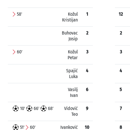
58'
Kožul
1
12
Kristijan
Buhovac
2
2
Josip
60'
Kožul
3
3
Petar
Spajić
4
4
Luka
Vasilj
6
5
Ivan
10'
66'
68'
Vidović
9
7
Teo
51'
60'
Ivanković
10
8