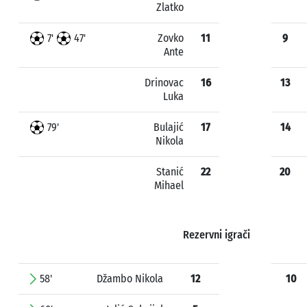
Zlatko
7'
47'
Zovko
11
9
Ante
Drinovac
16
13
Luka
79'
Bulajić
17
14
Nikola
Stanić
22
20
Mihael
Rezervni igrači
58'
Džambo Nikola
12
10