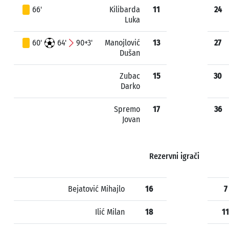
66'
Kilibarda
11
24
Luka
60'
64'
90+3'
Manojlović
13
27
Dušan
Zubac
15
30
Darko
Spremo
17
36
Jovan
Rezervni igrači
Bejatović Mihajlo
16
7
Ilić Milan
18
11