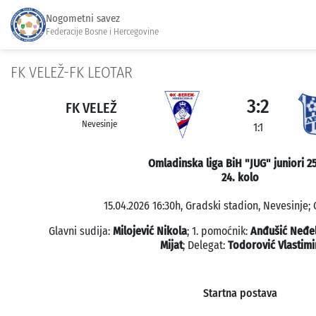
Nogometni savez
Federacije Bosne i Hercegovine
FK VELEŽ-FK LEOTAR
3:2
FK VELEŽ
Nevesinje
1:1
Omladinska liga BiH "JUG" juniori 2
24. kolo
15.04.2026 16:30h, Gradski stadion, Nevesinje; 
Glavni sudija:
Milojević Nikola
; 1. pomoćnik:
Anđušić Neđe
Mijat
; Delegat:
Todorović Vlastimi
Startna postava