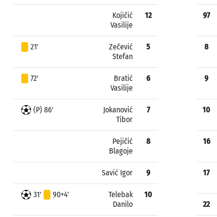
Kojičić
12
97
Vasilije
21'
Zečević
5
8
Stefan
72'
Bratić
6
9
Vasilije
(P) 86'
Jokanović
7
10
Tibor
Pejičić
8
16
Blagoje
Savić Igor
9
17
31'
90+4'
Telebak
10
Danilo
22