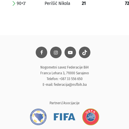
90+3'
Perišić Nikola
21
72
Nogometni savez Federacije BiH
Franca Lehara 3, 71000 Sarajevo
Telefon: +387 33 556 650
E-mail:
federacija@nsfbih.ba
Partneri/Asocijacije